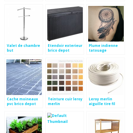
decathlon
Valet de chambre
Etendoir exterieur
Plume indienne
but
brico depot
tatouage
signification
Cache moineaux
Teinture cuir leroy
Leroy merlin
pvc brico depot
merlin
aiguille tire fil