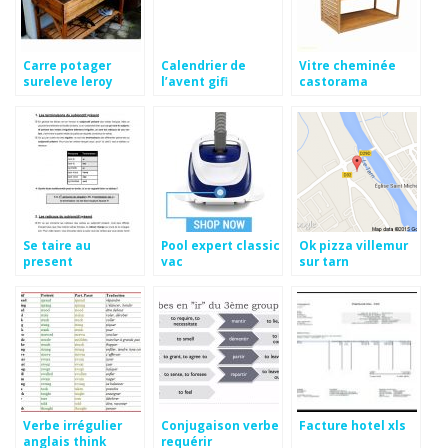
Carre potager
Calendrier de
Vitre cheminée
sureleve leroy
l’avent gifi
castorama
merlin
Se taire au
Pool expert classic
Ok pizza villemur
present
vac
sur tarn
Verbe irrégulier
Conjugaison verbe
Facture hotel xls
anglais think
requérir