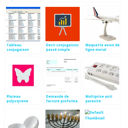
Tableau
Decir conjugaison
Maquette avion de
conjugaison
passé simple
ligne metal
espagnol pdf
Plateau
Demande de
Multiprise anti
polystyrene
facture proforma
parasite
papillon
gratuite