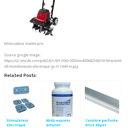
Motoculteur mantis prix
Source google image:
https://i2.cdscdn.com/pdt2/6/1/9/1/300×300/ein4006825601619/rw/einh
ell-motobineuse-electrique-gc-rt-1440-m.jpg
Related Posts:
Stimulateur
Abdo express
Cornière perforée
electrique
amazon
brico depot