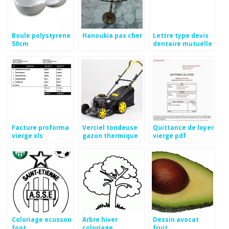
Boule polystyrene
Hanoukia pas cher
Lettre type devis
50cm
dentaire mutuelle
Facture proforma
Verciel tondeuse
Quittance de loyer
vierge xls
gazon thermique
vierge pdf
Coloriage ecusson
Arbre hiver
Dessin avocat
foot
coloriage
fruit