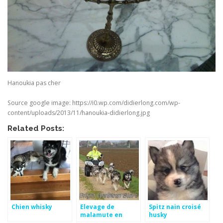
Hanoukia pas cher
Source google image: https://i0.wp.com/didierlong.com/wp-
content/uploads/2013/11/hanoukia-didierlong.jpg
Related Posts:
Chien whisky
Elevage de
Spitz nain croisé
malamute en
husky
belgique