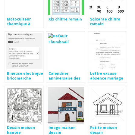
Motoculteur
Xix chiffre romain
Soixante chiffre
thermique à
romain
rotofraise mtd
t450
Bineuse electrique
Calendrier
Lettre excuse
bricomarche
anniversaire des
absence mariage
noces
Dessin maison
Image maison
Petite maison
hantée
dessin
dessin