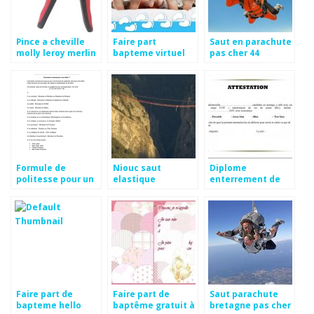
Pince a cheville
Faire part
Saut en parachute
molly leroy merlin
bapteme virtuel
pas cher 44
Formule de
Niouc saut
Diplome
politesse pour un
elastique
enterrement de
enterrement
vie de jeune fille
Faire part de
Faire part de
Saut parachute
bapteme hello
baptême gratuit à
bretagne pas cher