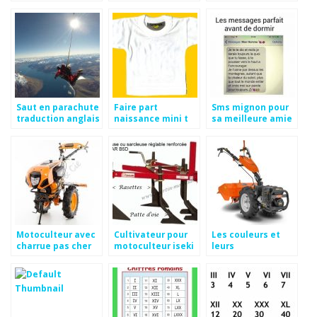
kitty
imprimer
Saut en parachute
Faire part
Sms mignon pour
traduction anglais
naissance mini t
sa meilleure amie
shirt
Motoculteur avec
Cultivateur pour
Les couleurs et
charrue pas cher
motoculteur iseki
leurs
significations pdf