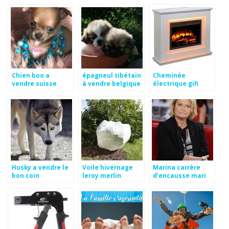
Chien boo a
épagneul tibétain
Cheminée
vendre suisse
à vendre belgique
électrique gifi
Husky a vendre le
Voile hivernage
Marina carrère
bon coin
leroy merlin
d’encausse mari