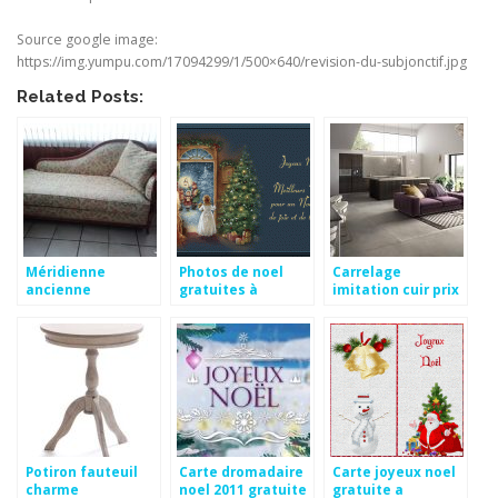
Source google image:
https://img.yumpu.com/17094299/1/500×640/revision-du-subjonctif.jpg
Related Posts:
Méridienne
Photos de noel
Carrelage
ancienne
gratuites à
imitation cuir prix
d’occasion
télécharger
Potiron fauteuil
Carte dromadaire
Carte joyeux noel
charme
noel 2011 gratuite
gratuite a