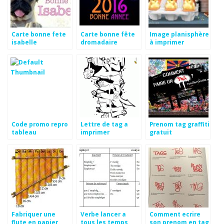
Carte bonne fete
Carte bonne fête
Image planisphère
isabelle
dromadaire
à imprimer
gratuite
Code promo repro
Lettre de tag a
Prenom tag graffiti
tableau
imprimer
gratuit
Fabriquer une
Verbe lancer a
Comment ecrire
flute en papier
tous les temps
son prenom en tag