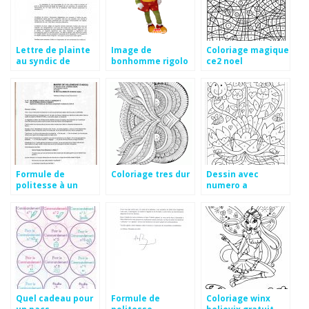
Lettre de plainte
Image de
Coloriage magique
au syndic de
bonhomme rigolo
ce2 noel
copropriété
Formule de
Coloriage tres dur
Dessin avec
politesse à un
numero a
député maire
imprimer
Quel cadeau pour
Formule de
Coloriage winx
un pacs
politesse
believix gratuit