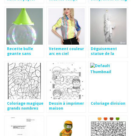
Recette bulle
Vetement couleur
Déguisement
geante sans
arc en ciel
statue de la
glycerine
liberté patron
Coloriage magique
Dessin à imprimer
Coloriage division
grands nombres
maison