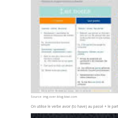
Source: img.over-blog-kiwi.com
On utilise le verbe avoir (to have) au passé + le par