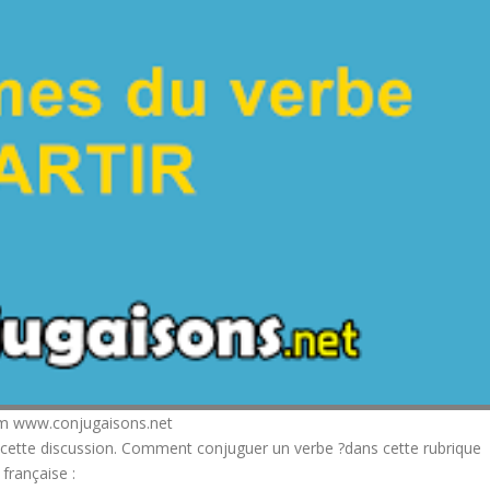
om www.conjugaisons.net
 à cette discussion. Comment conjuguer un verbe ?dans cette rubrique
française :