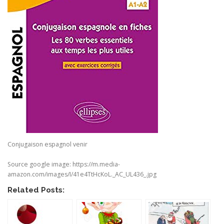
Conjugaison espagnol venir
Source google image: https://m.media-
amazon.com/images/I/41e4TtHcKoL._AC_UL436_.jpg
Related Posts: