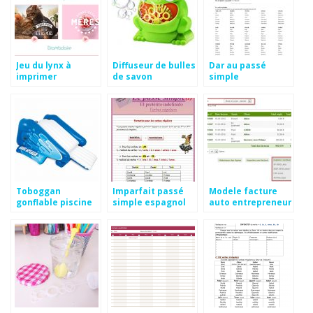
Jeu du lynx à
Diffuseur de bulles
Dar au passé
imprimer
de savon
simple
Toboggan
Imparfait passé
Modele facture
gonflable piscine
simple espagnol
auto entrepreneur
water slide
gratuit excel