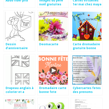
Abdo rider prix
Images du père
Cartes virtuelles
noël gratuites
1er mai chez maya
Dessin
Deomacarte
Carte dromadaire
d’anniversaire
gratuite bonne
pour adulte
fete
Drapeau anglais à
Dromadaire carte
Cybercartes fetes
colorier et a
bonne fete
des prenoms
imprimer