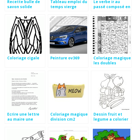
Recette bulle de
Tableau emploi du
Le verbe ir au
savon solide
temps vierge
passé composé en
espagnol
Coloriage cigale
Peinture ov369
Coloriage magique
les doubles
Ecrire une lettre
Coloriage magique
Dessin fruit et
au maire une
division cm2
legume a colorier
reclamation