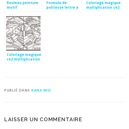
Rouleau peinture
Formule de
Coloriage magique
motif
politesse lettre a
multiplication ce2
un avocat
a imprimer
Coloriage magique
ce2 multiplication
à imprimer
PUBLIÉ DANS
RANX MID
LAISSER UN COMMENTAIRE