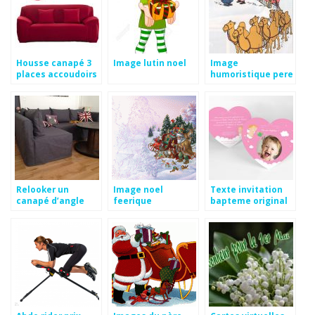
Housse canapé 3
Image lutin noel
Image
places accoudoirs
humoristique pere
noel
Relooker un
Image noel
Texte invitation
canapé d’angle
feerique
bapteme original