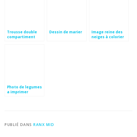
Trousse double
Dessin de marier
Image reine des
compartiment
neiges à colorier
eastpak
Photo de legumes
a imprimer
PUBLIÉ DANS
RANX MID