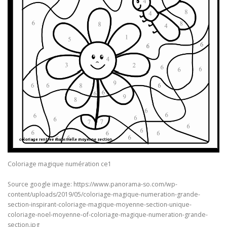
Coloriage magique numération ce1
Source google image: https://www.panorama-so.com/wp-
content/uploads/2019/05/coloriage-magique-numeration-grande-
section-inspirant-coloriage-magique-moyenne-section-unique-
coloriage-noel-moyenne-of-coloriage-magique-numeration-grande-
section.jpg