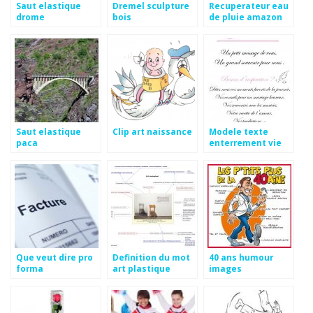
Saut elastique
Dremel sculpture
Recuperateur eau
drome
bois
de pluie amazon
Saut elastique
Clip art naissance
Modele texte
paca
enterrement vie
jeune fille
Que veut dire pro
Definition du mot
40 ans humour
forma
art plastique
images