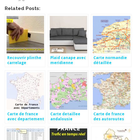
Related Posts:
Recouvrir plinthe
Plaid canape avec
Carte normandie
carrelage
meridienne
détaillée
Carte de france
Carte detaillee
Carte de france
avec departement
andalousie
des autoroutes
a imprimer
espagne
gratuites 2015