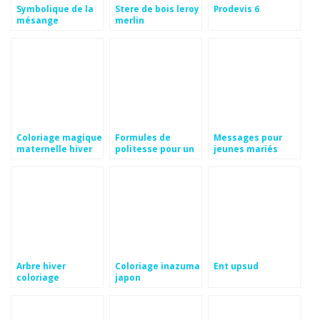
Symbolique de la
Stere de bois leroy
Prodevis 6
mésange
merlin
Coloriage magique
Formules de
Messages pour
maternelle hiver
politesse pour un
jeunes mariés
mariage
Arbre hiver
Coloriage inazuma
Ent upsud
coloriage
japon