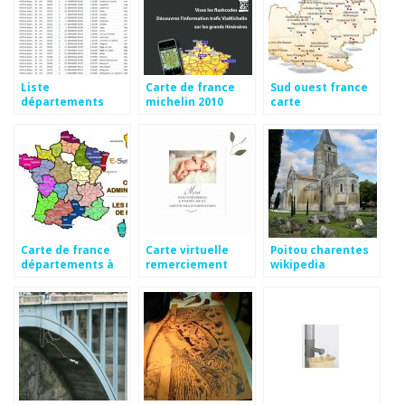
Liste
Carte de france
Sud ouest france
départements
michelin 2010
carte
français excel
geographique
Carte de france
Carte virtuelle
Poitou charentes
départements à
remerciement
wikipedia
imprimer
naissance
gratuite