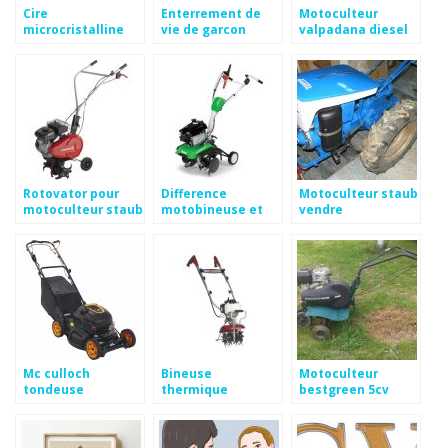
Cire
Enterrement de
Motoculteur
microcristalline
vie de garcon
valpadana diesel
fiche technique
madrid
Rotovator pour
Difference
Motoculteur staub
motoculteur staub
motobineuse et
vendre
motoculteur
Mc culloch
Bineuse
Motoculteur
tondeuse
thermique
bestgreen 5cv
thermique m53-
occasion
875 cmdw r