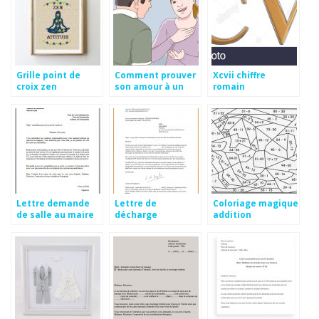
Grille point de
Comment prouver
Xcvii chiffre
croix zen
son amour à un
romain
homme
Lettre demande
Lettre de
Coloriage magique
de salle au maire
décharge
addition
professionnelle
soustraction cp