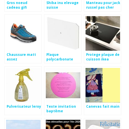
Gros noeud
Shiba inu elevage
Manteau pour jack
cadeau gifi
suisse
russel pas cher
Chaussure matt
Plaque
Protege plaque de
assez
polycarbonate
cuisson ikea
bricodepot
Pulverisateur leroy
Texte invitation
Canevas fait main
baptême
humoristique