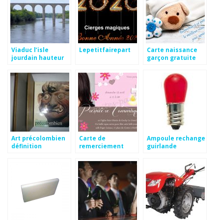
Viaduc l’isle
Lepetitfairepart
Carte naissance
jourdain hauteur
garçon gratuite
Art précolombien
Carte de
Ampoule rechange
définition
remerciement
guirlande
communion avec
photo