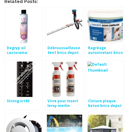
Related Posts:
Degryp oil
Debroussailleuse
Ragréage
castorama
4en1 brico depot
autonivelant brico
depot
Strong srt80
Vitre pour insert
Cloture plaque
leroy merlin
beton brico depot