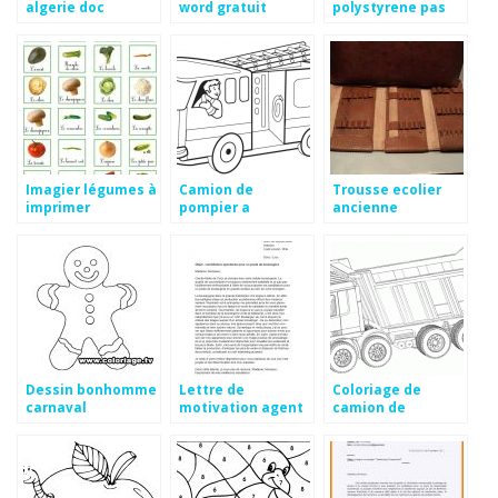
algerie doc
word gratuit
polystyrene pas
cher
Imagier légumes à
Camion de
Trousse ecolier
imprimer
pompier a
ancienne
dessiner
Dessin bonhomme
Lettre de
Coloriage de
carnaval
motivation agent
camion de
technique mairie
chantier