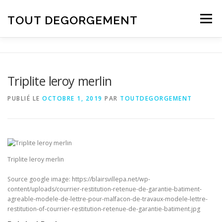
Aller au contenu
TOUT DEGORGEMENT
Menu
Triplite leroy merlin
PUBLIÉ LE
OCTOBRE 1, 2019
PAR
TOUTDEGORGEMENT
Triplite leroy merlin
Source google image: https://blairsvillepa.net/wp-
content/uploads/courrier-restitution-retenue-de-garantie-batiment-
agreable-modele-de-lettre-pour-malfacon-de-travaux-modele-lettre-
restitution-of-courrier-restitution-retenue-de-garantie-batiment.jpg