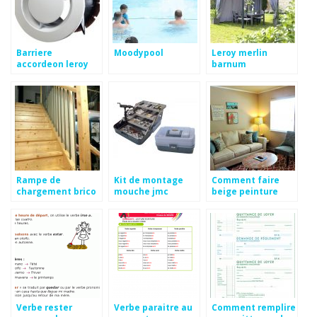
Barriere
Moodypool
Leroy merlin
accordeon leroy
barnum
merlin
Rampe de
Kit de montage
Comment faire
chargement brico
mouche jmc
beige peinture
depot
initiation
Verbe rester
Verbe paraitre au
Comment remplire