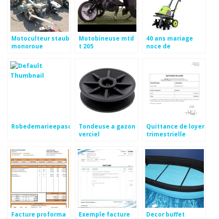
Motoculteur staub
Motobineuse mtd
40 ans mariage
monoroue
t 205
noce de
Robedemarieepascher
Tondeuse a gazon
Quittance de loyer
verciel
trimestrielle
Facture proforma
Exemple facture
Decor buffet