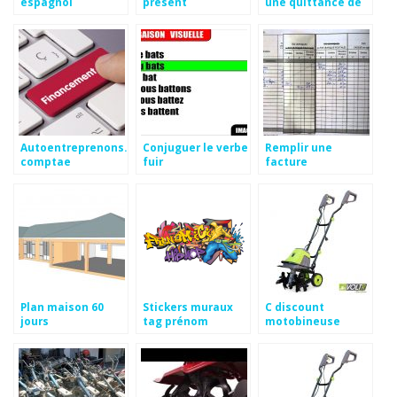
espagnol
present
une quittance de
loyer exacompta
Autoentreprenons.fr
Conjuguer le verbe
Remplir une
comptae
fuir
facture
exacompta
Plan maison 60
Stickers muraux
C discount
jours
tag prénom
motobineuse