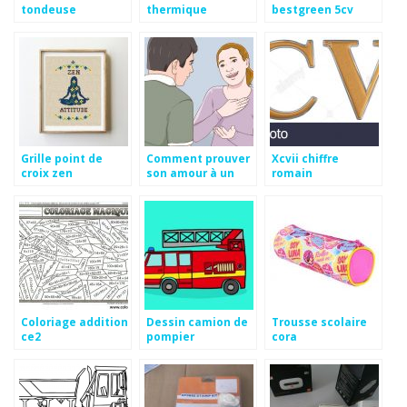
tondeuse
thermique
bestgreen 5cv
thermique m53-
occasion
875 cmdw r
Grille point de
Comment prouver
Xcvii chiffre
croix zen
son amour à un
romain
homme
Coloriage addition
Dessin camion de
Trousse scolaire
ce2
pompier
cora