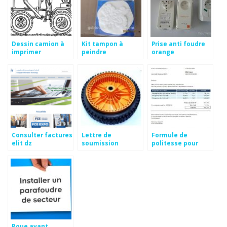
Dessin camion à
Kit tampon à
Prise anti foudre
imprimer
peindre
orange
Consulter factures
Lettre de
Formule de
elit dz
soumission
politesse pour
gratuite
devis
Roue avant