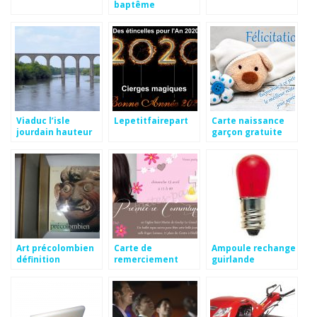
baptême
humoristique
Viaduc l’isle
Lepetitfairepart
Carte naissance
jourdain hauteur
garçon gratuite
Art précolombien
Carte de
Ampoule rechange
définition
remerciement
guirlande
communion avec
photo