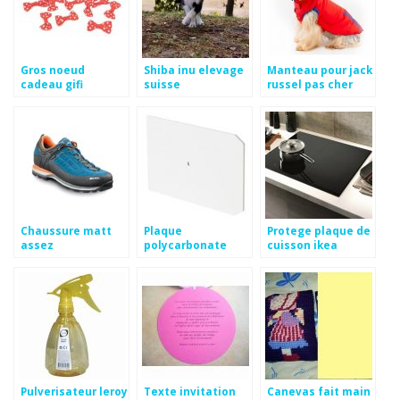
Gros noeud
Shiba inu elevage
Manteau pour jack
cadeau gifi
suisse
russel pas cher
Chaussure matt
Plaque
Protege plaque de
assez
polycarbonate
cuisson ikea
bricodepot
Pulverisateur leroy
Texte invitation
Canevas fait main