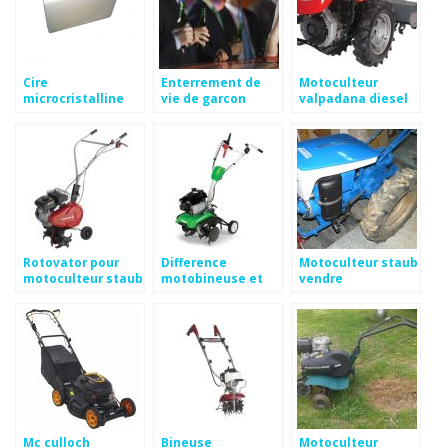
Cire
Enterrement de
Motoculteur
microcristalline
vie de garcon
valpadana diesel
fiche technique
madrid
Rotovator pour
Difference
Motoculteur staub
motoculteur staub
motobineuse et
vendre
motoculteur
Mc culloch
Bineuse
Motoculteur