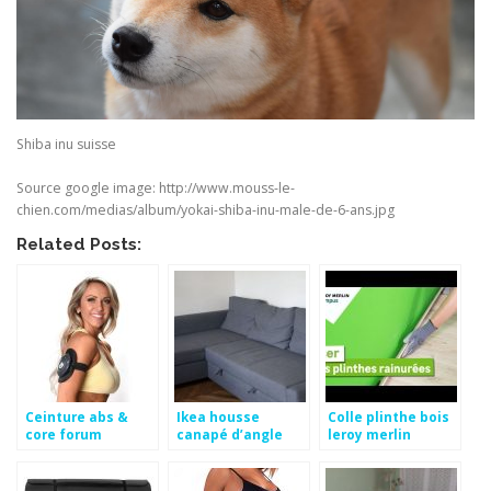
Shiba inu suisse
Source google image: http://www.mouss-le-
chien.com/medias/album/yokai-shiba-inu-male-de-6-ans.jpg
Related Posts:
Ceinture abs &
Ikea housse
Colle plinthe bois
core forum
canapé d’angle
leroy merlin