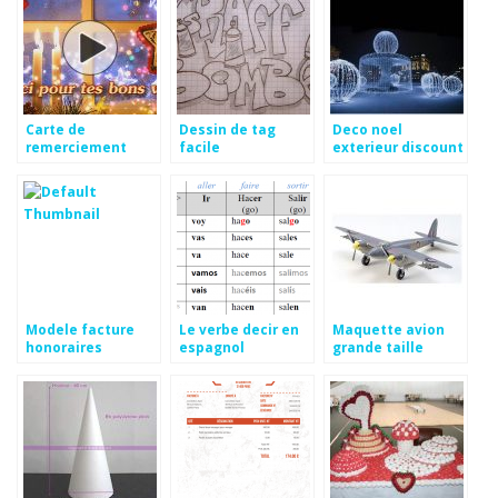
Carte de
Dessin de tag
Deco noel
remerciement
facile
exterieur discount
voeux
Modele facture
Le verbe decir en
Maquette avion
honoraires
espagnol
grande taille
consultant