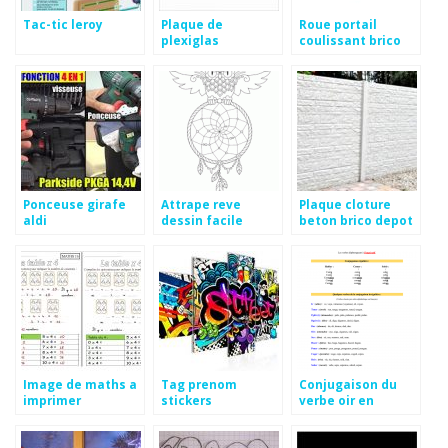
Tac-tic leroy
Plaque de
Roue portail
plexiglas
coulissant brico
castorama
depot
Ponceuse girafe
Attrape reve
Plaque cloture
aldi
dessin facile
beton brico depot
Image de maths a
Tag prenom
Conjugaison du
imprimer
stickers
verbe oir en
espagnol