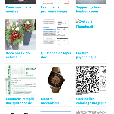
Cone inox piece
Exemple de
Support gateau
montee
proforma vierge
bonbon coeur
Deco noel 2015
Quittance de loyer
Facture
exterieur
doc
psychologue
exemple
Comment remplir
Montre
Coccinelles
une quitance de
mecanisme
coloriage magique
loyer
apparent fossil