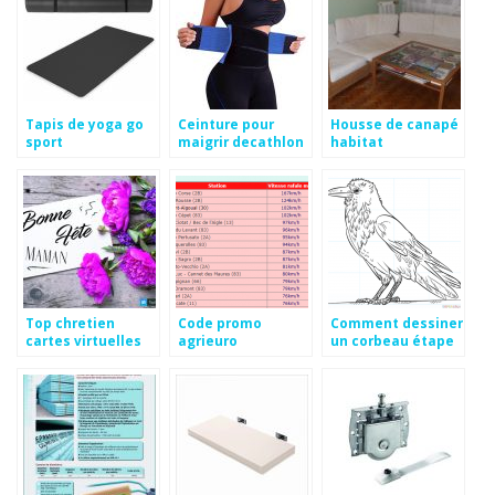
Tapis de yoga go
Ceinture pour
Housse de canapé
sport
maigrir decathlon
habitat
Top chretien
Code promo
Comment dessiner
cartes virtuelles
agrieuro
un corbeau étape
gratuites
par étape