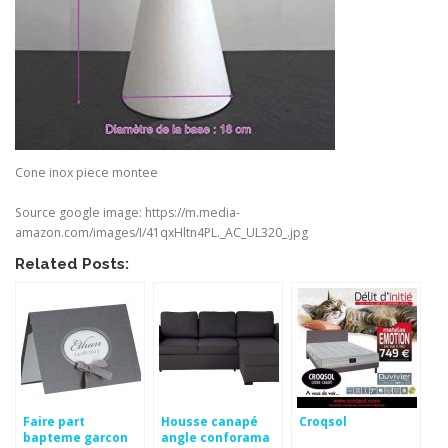
Cone inox piece montee
Source google image: https://m.media-
amazon.com/images/I/41qxHltn4PL._AC_UL320_.jpg
Related Posts:
Faire part
Housse canapé
Croqsol
bapteme garcon
angle conforama