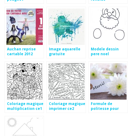
Auchan reprise
Image aquarelle
Modele dessin
cartable 2012
gratuite
pere noel
Coloriage magique
Coloriage magique
Formule de
multiplication ce1
imprimer ce2
politesse pour
a imprimer
feliciter un
mariage