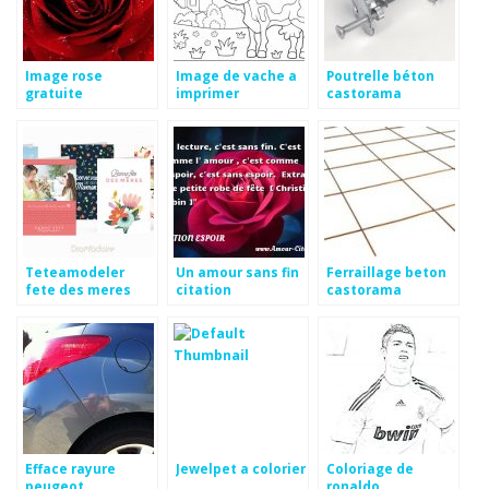
Image rose
Image de vache a
Poutrelle béton
gratuite
imprimer
castorama
Teteamodeler
Un amour sans fin
Ferraillage beton
fete des meres
citation
castorama
Efface rayure
Jewelpet a colorier
Coloriage de
peugeot
ronaldo