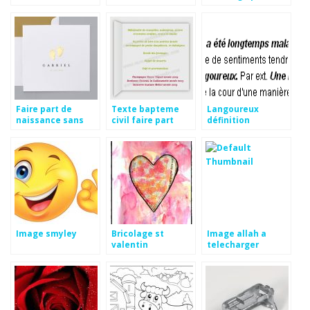
guirlande
lumineuse
Faire part de
Texte bapteme
Langoureux
naissance sans
civil faire part
définition
photo
Image smyley
Bricolage st
Image allah a
valentin
telecharger
préscolaire