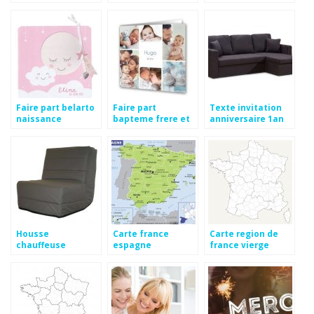
pas cher
Faire part belarto
Faire part
Texte invitation
naissance
bapteme frere et
anniversaire 1an
soeur pas cher
Housse
Carte france
Carte region de
chauffeuse
espagne
france vierge
conforama