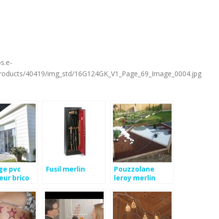
s.e-
/products/40419/img_std/16G124GK_V1_Page_69_Image_0004.jpg
ge pvc
Fusil merlin
Pouzzolane
eur brico
leroy merlin