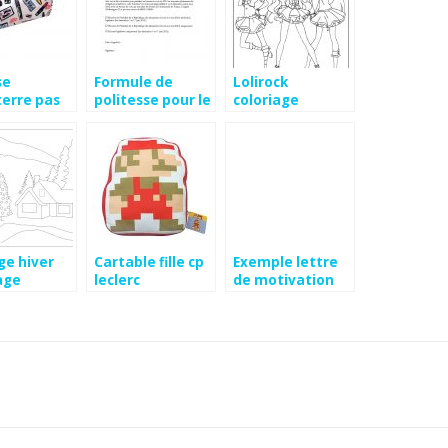
se
Formule de
Lolirock
erre pas
politesse pour le
coloriage
président de la
république
ge hiver
Cartable fille cp
Exemple lettre
age
leclerc
de motivation
saisonnier
mairie