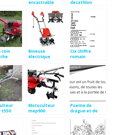
encastrable
decathlon
profondeur 32
cm
 coin
Bineuse
Cix chiffre
rche
électrique
romain
ulteur
sterwins
occasion
ulteur
Motoculteur
Poeme de
 t550
mep900
drague et de
confiance