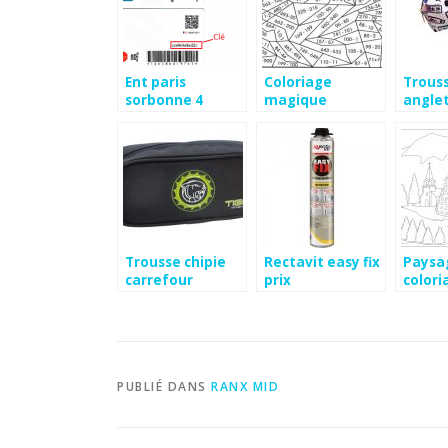
Ent paris
Coloriage
Trous
sorbonne 4
magique
anglet
soustraction ce2
cher
Trousse chipie
Rectavit easy fix
Paysa
carrefour
prix
colori
PUBLIÉ DANS
RANX MID