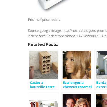
Prix multiprise leclerc
Source google image: http://nos-catalogues-promo
leclerc.com/Leclerc/operations/14754999007834
Related Posts:
Casier a
Eva longoria
Barda
bouteille terre
cheveux caramel
exteri
cuite leroy
depot
merlin