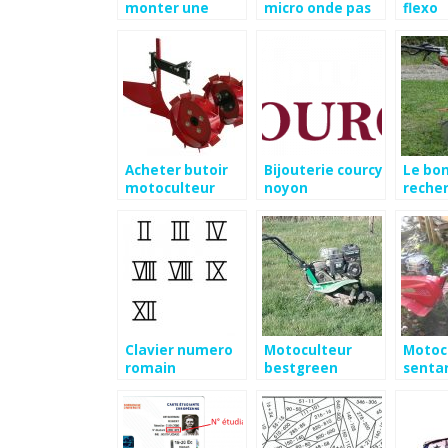
monter une
micro onde pas
flexo
armoire pax ikea
cher
Acheter butoir
Bijouterie courcy
Le bon
motoculteur
noyon
reche
motoc
staub 
Clavier numero
Motoculteur
Motoc
romain
bestgreen
sentar
occasion