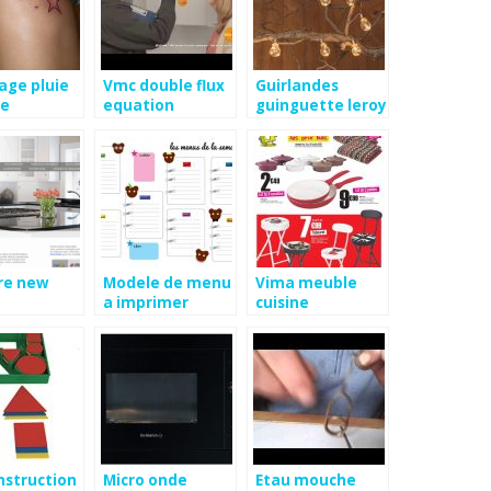
age pluie
Vmc double flux
Guirlandes
le
equation
guinguette leroy
atacama
merlin
re new
Modele de menu
Vima meuble
a imprimer
cuisine
nstruction
Micro onde
Etau mouche