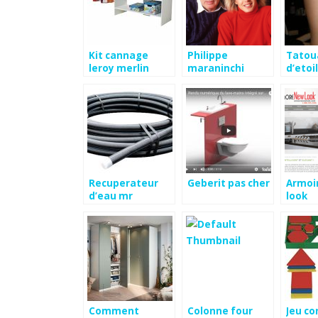
Kit cannage
Philippe
Tatou
leroy merlin
maraninchi
d’etoi
Recuperateur
Geberit pas cher
Armoi
d’eau mr
look
bricolage
Comment
Colonne four
Jeu co