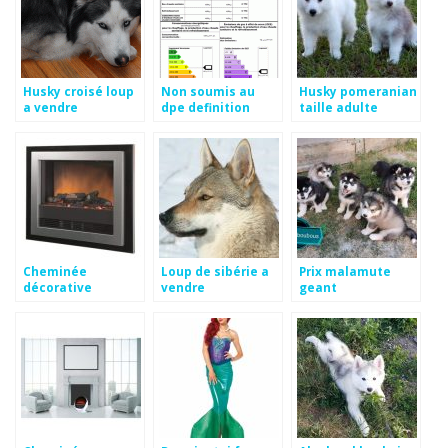
Husky croisé loup
Non soumis au
Husky pomeranian
a vendre
dpe definition
taille adulte
Cheminée
Loup de sibérie a
Prix malamute
décorative
vendre
geant
électrique
conforama