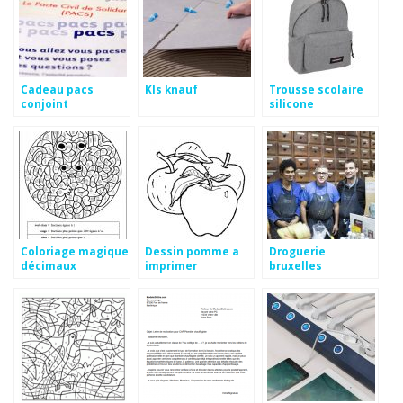
Cadeau pacs
Kls knauf
Trousse scolaire
conjoint
silicone
Coloriage magique
Dessin pomme a
Droguerie
décimaux
imprimer
bruxelles