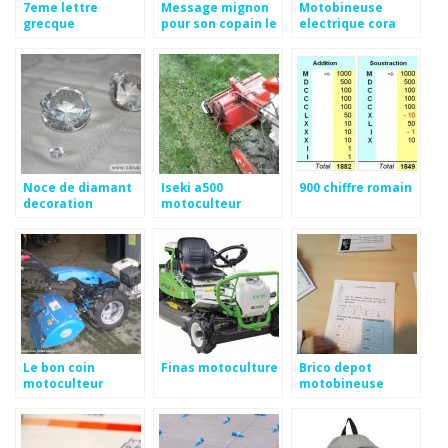
7eme lettre
Message mignon
Motobineuse
grecque
pour son copain le
electrique cora
matin
Noce de diamant
Iseki a500
900 chiffre romain
decoration
motoculteur
Le bon coin
Finas motoculture
Brico depot
motoculteur
motobineuse