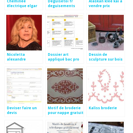
Cheminée
Deguisetoi fr
Alaskan klee kai a
électrique elgar
deguisements
vendre prix
adultes 228
Nicoletta
Dossier art
Dessin de
alexandre
appliqué bac pro
sculpture sur bois
chappuis
terminal
Deviser faire un
Motif de broderie
Kaliss broderie
devis
pour nappe gratuit