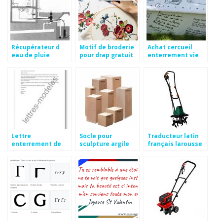
Récupérateur d
Motif de broderie
Achat cercueil
eau de pluie
pour drap gratuit
enterrement vie
wikipédia
de jeune fille
Lettre
Socle pour
Traducteur latin
enterrement de
sculpture argile
français larousse
vie de jeune fille