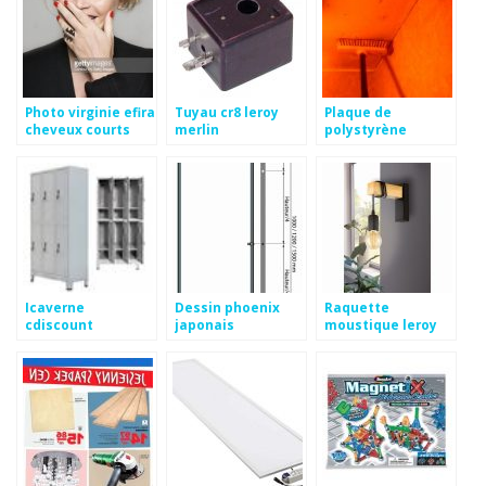
Photo virginie efira
Tuyau cr8 leroy
Plaque de
cheveux courts
merlin
polystyrène
plafond interdit
Icaverne
Dessin phoenix
Raquette
cdiscount
japonais
moustique leroy
merlin