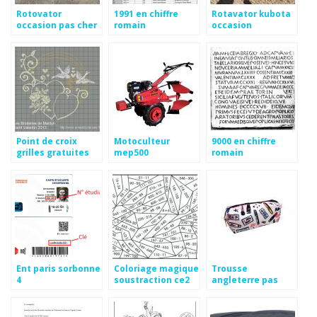
Rotovator
1991 en chiffre
Rotavator kubota
occasion pas cher
romain
occasion
Point de croix
Motoculteur
9000 en chiffre
grilles gratuites
mep500
romain
mariage
Ent paris sorbonne
Coloriage magique
Trousse
4
soustraction ce2
angleterre pas
cher