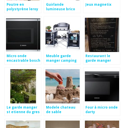
Poutre en
Guirlande
Jeux magnetix
polystyrène leroy
lumineuse brico
merlin
depot
Micro onde
Meuble garde
Restaurant le
encastrable bosch
manger camping
garde manger
darty
saint cloud
Le garde manger
Modele chateau
Four à micro onde
st etienne du gres
de sable
darty