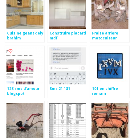
Cuisine geant dely
Construire placard
Fraise arriere
brahim
mdf
motoculteur
kubota
123 sms d’amour
Sms 21 131
101 en chiffre
blogspot
romain