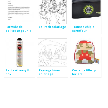
Formule de
Lolirock coloriage
Trousse chipie
politesse pour le
carrefour
président de la
république
Rectavit easy fix
Paysage hiver
Cartable fille cp
prix
coloriage
leclerc