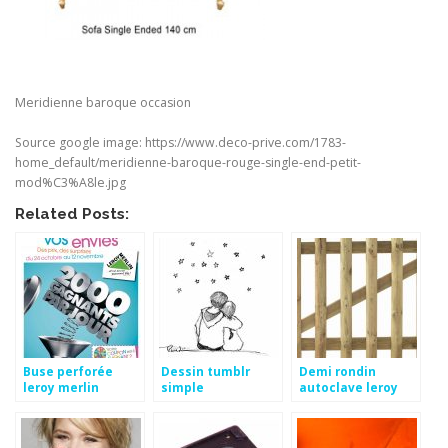
Meridienne baroque occasion
Source google image: https://www.deco-prive.com/1783-
home_default/meridienne-baroque-rouge-single-end-petit-
mod%C3%A8le.jpg
Related Posts:
Buse perforée
Dessin tumblr
Demi rondin
leroy merlin
simple
autoclave leroy
merlin