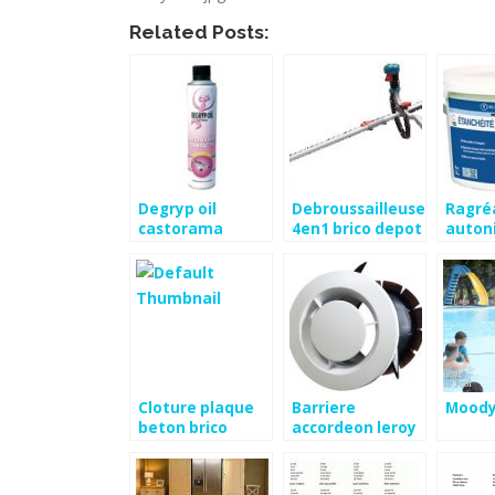
Related Posts:
Degryp oil
Debroussailleuse
Ragré
castorama
4en1 brico depot
auton
brico 
Cloture plaque
Barriere
Moody
beton brico
accordeon leroy
depot
merlin