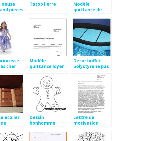
ineuse
Tatoo lierre
Modèle
and pieces
quittance de
hees
loyer bail
commercial
gratuit
princesse
Modèle
Decor buffet
pas cher
quittance loyer
polystyrene pas
excel
cher
e ecolier
Dessin
Lettre de
nne
bonhomme
motivation
carnaval
agent technique
mairie