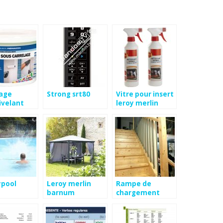
age
Strong srt80
Vitre pour insert
ivelant
leroy merlin
depot
pool
Leroy merlin
Rampe de
barnum
chargement
brico depot