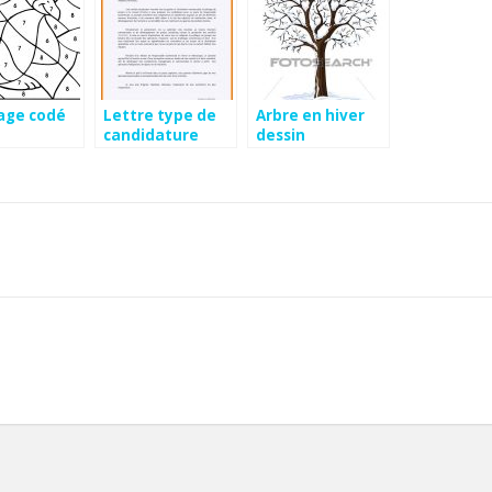
age codé
Lettre type de
Arbre en hiver
candidature
dessin
chsct gratuite