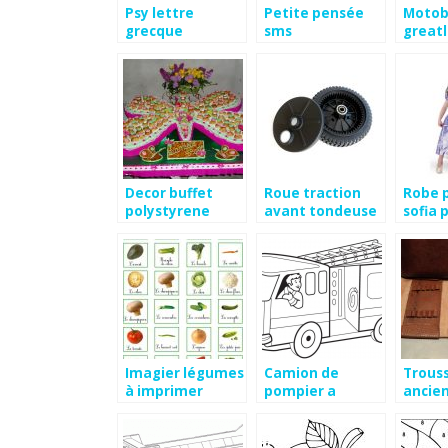
Psy lettre
Petite pensée
Motob
grecque
sms
greatl
detac
Decor buffet
Roue traction
Robe 
polystyrene
avant tondeuse
sofia 
mc culloch
Imagier légumes
Camion de
Trouss
à imprimer
pompier a
ancie
dessiner