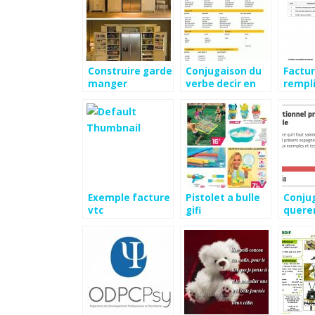
Construire garde
Conjugaison du
Factur
manger
verbe decir en
rempli
espagnol
Exemple facture
Pistolet a bulle
Conju
vtc
gifi
quere