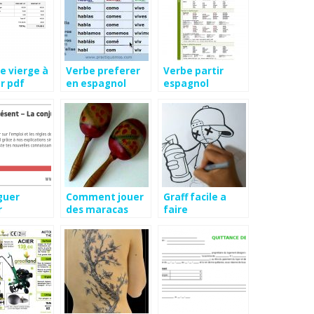
e vierge à
Verbe preferer
Verbe partir
r pdf
en espagnol
espagnol
guer
Comment jouer
Graff facile a
r
des maracas
faire