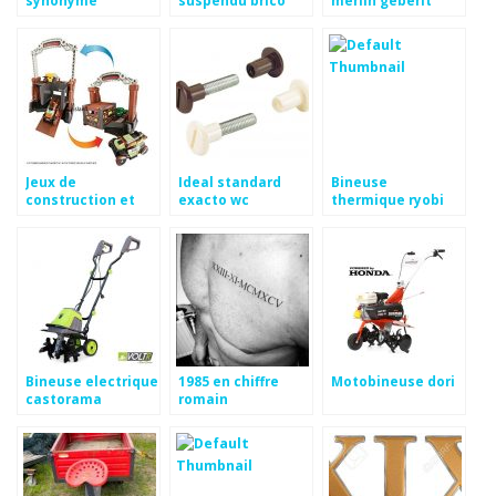
synonyme
suspendu brico
merlin geberit
depot
Jeux de
Ideal standard
Bineuse
construction et
exacto wc
thermique ryobi
destruction
Bineuse electrique
1985 en chiffre
Motobineuse dori
castorama
romain