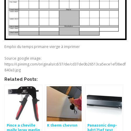
Emploi du temps primaire vierge à imprimer
Source google image:
https://i.pinimg.com/originals/cd/37/de/cd37de0b26513ca5ece1ef38edf
840a3.jpg
Related Posts:
Pince a cheville
K therm chevron
Panasonic dmp-
molly leroy merlin
bdt171ef test