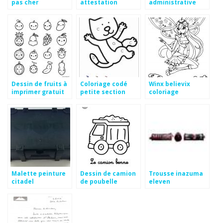
pas cher
attestation
administrative
facture acquittée
mairie gratuit
Dessin de fruits à
Coloriage codé
Winx believix
imprimer gratuit
petite section
coloriage
maternelle
Malette peinture
Dessin de camion
Trousse inazuma
citadel
de poubelle
eleven