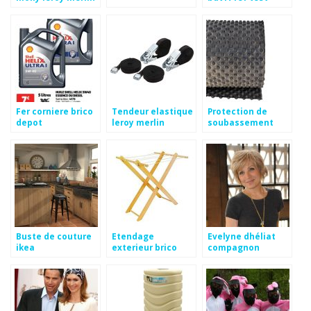
Fer corniere brico
Tendeur elastique
Protection de
depot
leroy merlin
soubassement
pas cher
Buste de couture
Etendage
Evelyne dhéliat
ikea
exterieur brico
compagnon
depot