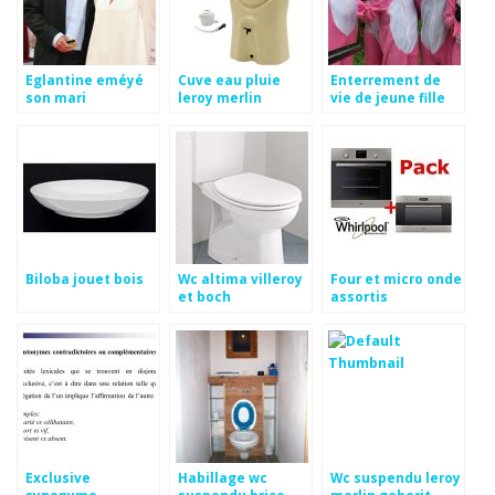
Eglantine eméyé
Cuve eau pluie
Enterrement de
son mari
leroy merlin
vie de jeune fille
lausanne
Biloba jouet bois
Wc altima villeroy
Four et micro onde
et boch
assortis
encastrable
whirlpool
Exclusive
Habillage wc
Wc suspendu leroy