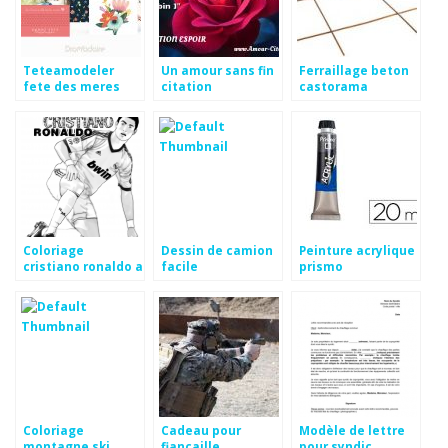
Teteamodeler
Un amour sans fin
Ferraillage beton
fete des meres
citation
castorama
Coloriage
Dessin de camion
Peinture acrylique
cristiano ronaldo a
facile
prismo
imprimer
Coloriage
Cadeau pour
Modèle de lettre
montagne ski
fiancaille
pour syndic