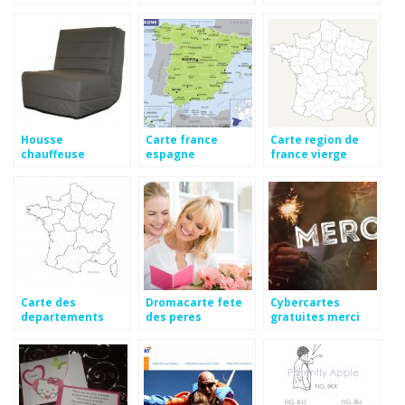
soeur pas cher
Housse
Carte france
Carte region de
chauffeuse
espagne
france vierge
conforama
Carte des
Dromacarte fete
Cybercartes
departements
des peres
gratuites merci
vierge