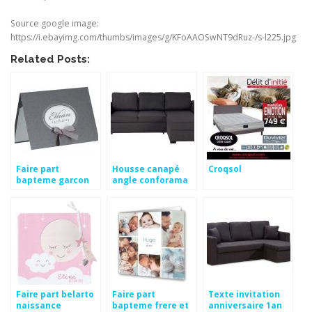
Source google image:
https://i.ebayimg.com/thumbs/images/g/KFoAAOSwNT9dRuz-/s-l225.jpg
Related Posts:
Faire part
Housse canapé
Croqsol
bapteme garcon
angle conforama
pas cher
Faire part belarto
Faire part
Texte invitation
naissance
bapteme frere et
anniversaire 1an