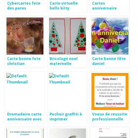
Cybercartes fete
Carte virtuelle
Cartes
des peres
hello kitty
anniversaire
anniversaire
dromadaires
gratuites
Carte bonne fete
Bricolage noel
Carte bonne fête
christian
maternelle
daniel
moyenne section
Dromadaire carte
Pochoir graffiti à
Voeux de reussite
anniversaire avec
imprimer
professionnelle
des fleurs
gratuit