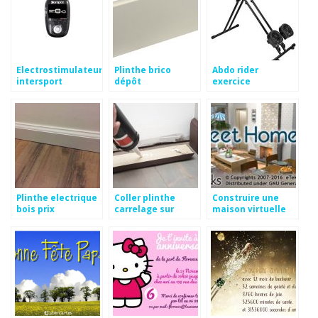
Electrostimulateur
Plinthe brico
Abdo rider
intersport
dépôt
exercice
Plinthe electrique
Coller plinthe
Construire une
bois prix
carrelage sur
maison virtuelle
placo
jeu