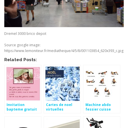
Dremel 3000 brico depot
Source google image:
https://www.lemoniteur.fr/mediatheque/4/5/8/001103854_620x393_c.jpg
Related Posts:
Invitation
Cartes de noel
Machine abdo
bapteme gratuit
virtuelles
fessier cuisse
avec photo
gratuites
dromadaire