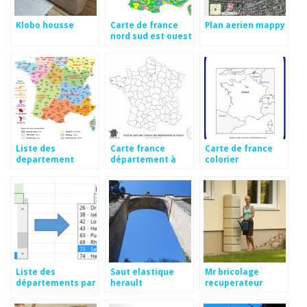
Klobo housse
Carte de france
Plan aerien mappy
nord sud est ouest
Liste des
Carte france
Carte de france
departement
département à
colorier
francais a
colorier
imprimer
Liste des
Saut elastique
Mr bricolage
départements par
herault
recuperateur
région excel
d’eau