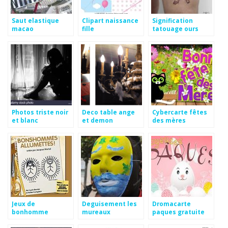
Saut elastique
Clipart naissance
Signification
macao
fille
tatouage ours
Photos triste noir
Deco table ange
Cybercarte fêtes
et blanc
et demon
des mères
Jeux de
Deguisement les
Dromacarte
bonhomme
mureaux
paques gratuite
allumette gratuit