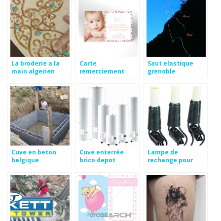
La broderie a la
Carte
Saut elastique
main algerien
remerciement
grenoble
bapteme fille
Cuve en beton
Cuve enterrée
Lampe de
belgique
brico depot
rechange pour
guirlande de noel