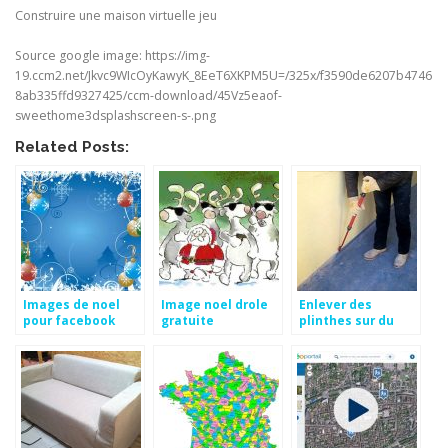
Construire une maison virtuelle jeu
Source google image: https://img-
19.ccm2.net/Jkvc9WIcOyKawyK_8EeT6XKPM5U=/325x/f3590de6207b4746
8ab335ffd9327425/ccm-download/45Vz5eaof-
sweethome3dsplashscreen-s-.png
Related Posts:
Images de noel
Image noel drole
Enlever des
pour facebook
gratuite
plinthes sur du
placo