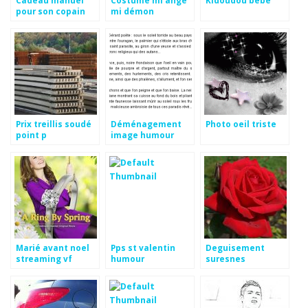
Cadeau manuel
Costume mi ange
Kidoudou bébé
pour son copain
mi démon
Prix treillis soudé
Déménagement
Photo oeil triste
point p
image humour
Marié avant noel
Pps st valentin
Deguisement
streaming vf
humour
suresnes