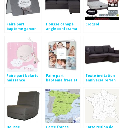
Faire part
Housse canapé
Croqsol
bapteme garcon
angle conforama
pas cher
Faire part belarto
Faire part
Texte invitation
naissance
bapteme frere et
anniversaire 1an
soeur pas cher
Housse
Carte france
Carte region de