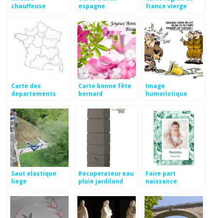
chauffeuse
espagne
france vierge
conforama
Carte des
Carte bonne fête
Image
departements
bernard
humoristique
vierge
bonne fête
Saut elastique
Recuperateur eau
Faire part
liege
pluie jardiland
naissance
informatique