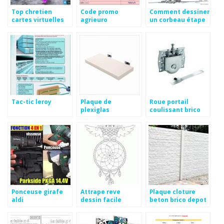
Top chretien
Code promo
Comment dessiner
cartes virtuelles
agrieuro
un corbeau étape
gratuites
par étape
Tac-tic leroy
Plaque de
Roue portail
plexiglas
coulissant brico
castorama
depot
Ponceuse girafe
Attrape reve
Plaque cloture
aldi
dessin facile
beton brico depot