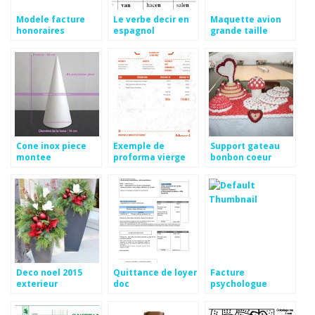
Modele facture
Le verbe decir en
Maquette avion
honoraires
espagnol
grande taille
consultant
Cone inox piece
Exemple de
Support gateau
montee
proforma vierge
bonbon coeur
Deco noel 2015
Quittance de loyer
Facture
exterieur
doc
psychologue
exemple