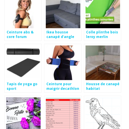
Ceinture abs &
Ikea housse
Colle plinthe bois
core forum
canapé d’angle
leroy merlin
Tapis de yoga go
Ceinture pour
Housse de canapé
sport
maigrir decathlon
habitat