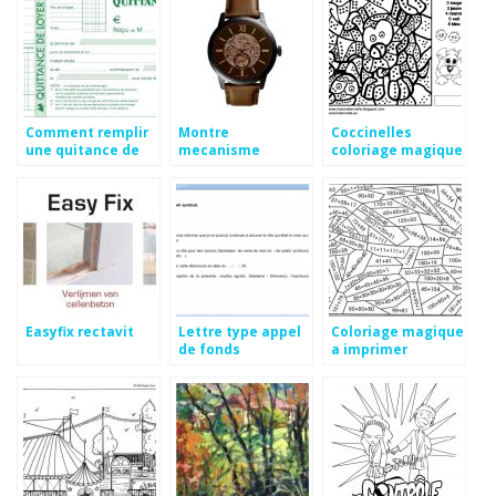
Comment remplir
Montre
Coccinelles
une quitance de
mecanisme
coloriage magique
loyer
apparent fossil
Easyfix rectavit
Lettre type appel
Coloriage magique
de fonds
a imprimer
multiplication cm1