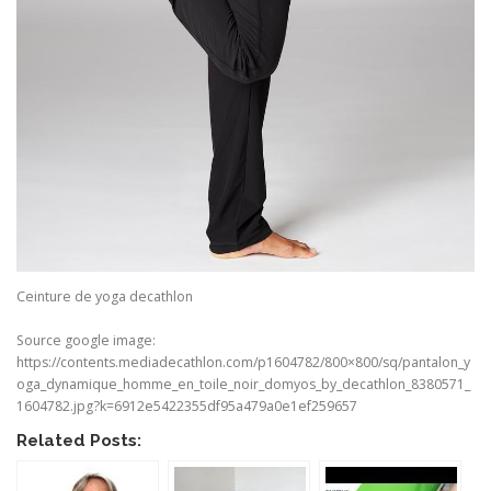
Ceinture de yoga decathlon
Source google image:
https://contents.mediadecathlon.com/p1604782/800×800/sq/pantalon_y
oga_dynamique_homme_en_toile_noir_domyos_by_decathlon_8380571_
1604782.jpg?k=6912e5422355df95a479a0e1ef259657
Related Posts: