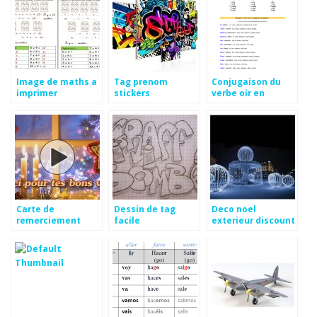
Image de maths a
Tag prenom
Conjugaison du
imprimer
stickers
verbe oir en
espagnol
Carte de
Dessin de tag
Deco noel
remerciement
facile
exterieur discount
voeux