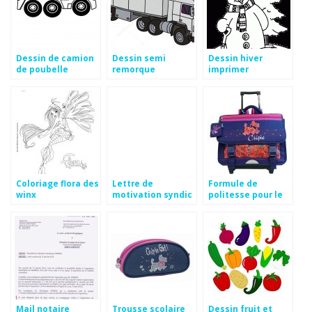
Dessin de camion
Dessin semi
Dessin hiver
de poubelle
remorque
imprimer
Coloriage flora des
Lettre de
Formule de
winx
motivation syndic
politesse pour le
de copropriété
préfet
Mail notaire
Trousse scolaire
Dessin fruit et