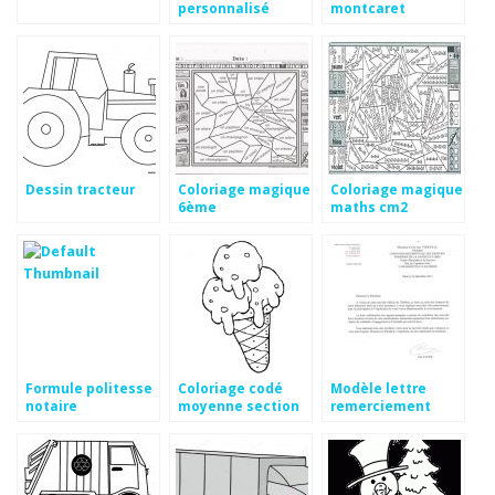
personnalisé
montcaret
Dessin tracteur
Coloriage magique
Coloriage magique
6ème
maths cm2
Formule politesse
Coloriage codé
Modèle lettre
notaire
moyenne section
remerciement
à imprimer
subvention mairie