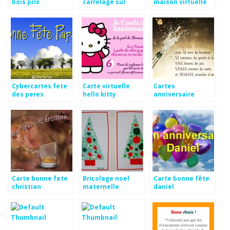
bois prix
carrelage sur
maison virtuelle
placo
jeu
Cybercartes fete
Carte virtuelle
Cartes
des peres
hello kitty
anniversaire
anniversaire
dromadaires
gratuites
Carte bonne fete
Bricolage noel
Carte bonne fête
christian
maternelle
daniel
moyenne section