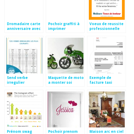
Dromadaire carte
Pochoir graffiti à
Voeux de reussite
anniversaire avec
imprimer
professionnelle
des fleurs
gratuit
Send verbe
Maquette de moto
Exemple de
irregulier
a monter soi
facture taxi
meme
Prénom swag
Pochoir prenom
Maison arc en ciel