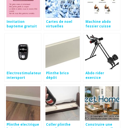
Invitation
Cartes de noel
Machine abdo
bapteme gratuit
virtuelles
fessier cuisse
avec photo
gratuites
dromadaire
Electrostimulateur
Plinthe brico
Abdo rider
intersport
dépôt
exercice
Plinthe electrique
Coller plinthe
Construire une