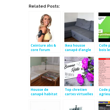
Related Posts:
Ceinture abs &
Ikea housse
Colle 
core forum
canapé d’angle
bois l
Housse de
Top chretien
Code 
canapé habitat
cartes virtuelles
agrie
gratuites