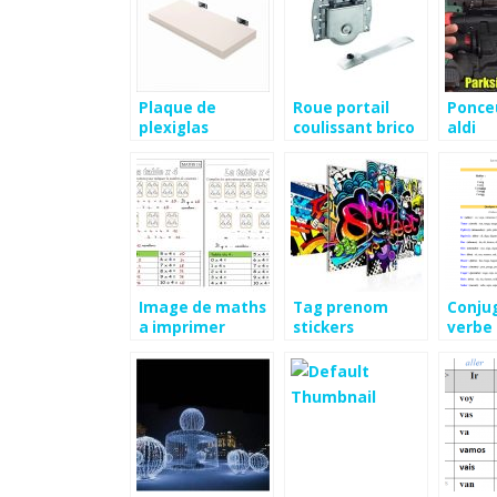
Plaque de
Roue portail
Ponce
plexiglas
coulissant brico
aldi
castorama
depot
Image de maths
Tag prenom
Conju
a imprimer
stickers
verbe 
espag