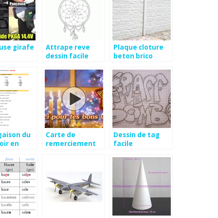
use girafe
Attrape reve
Plaque cloture
dessin facile
beton brico
depot
gaison du
Carte de
Dessin de tag
oir en
remerciement
facile
nol
voeux