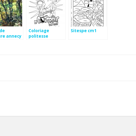
 de
Coloriage
Sitespe cm1
ure annecy
politesse