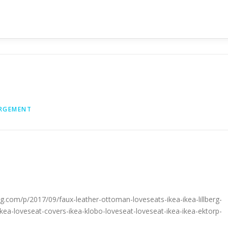
RGEMENT
g.com/p/2017/09/faux-leather-ottoman-loveseats-ikea-ikea-lillberg-
kea-loveseat-covers-ikea-klobo-loveseat-loveseat-ikea-ikea-ektorp-