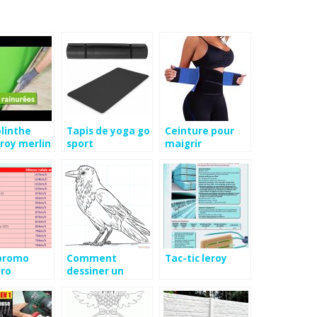
plinthe
Tapis de yoga go
Ceinture pour
eroy merlin
sport
maigrir
decathlon
promo
Comment
Tac-tic leroy
uro
dessiner un
corbeau étape
par étape