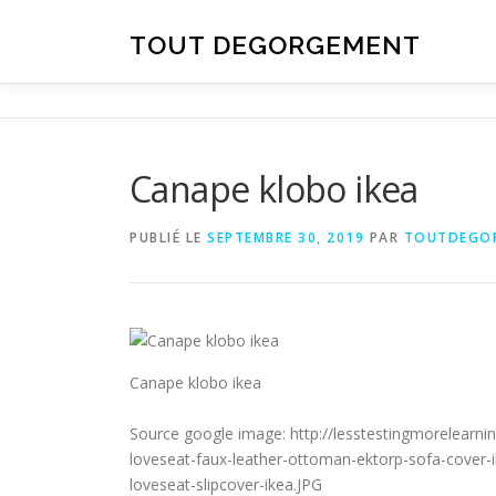
Aller au contenu
TOUT DEGORGEMENT
Canape klobo ikea
PUBLIÉ LE
SEPTEMBRE 30, 2019
PAR
TOUTDEGO
Canape klobo ikea
Source google image: http://lesstestingmorelearnin
loveseat-faux-leather-ottoman-ektorp-sofa-cover-i
loveseat-slipcover-ikea.JPG