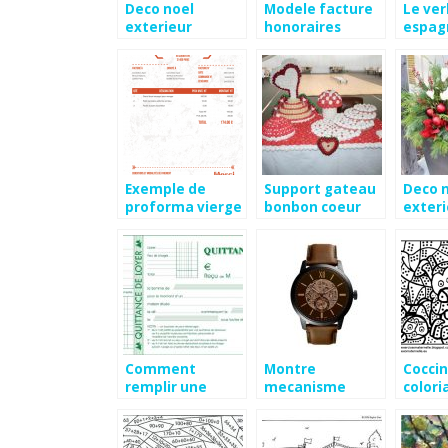
Deco noel
Modele facture
Le ver
exterieur
honoraires
espag
discount
consultant
Exemple de
Support gateau
Deco n
proforma vierge
bonbon coeur
exteri
Comment
Montre
Coccin
remplir une
mecanisme
colori
quitance de
apparent fossil
magiq
loyer