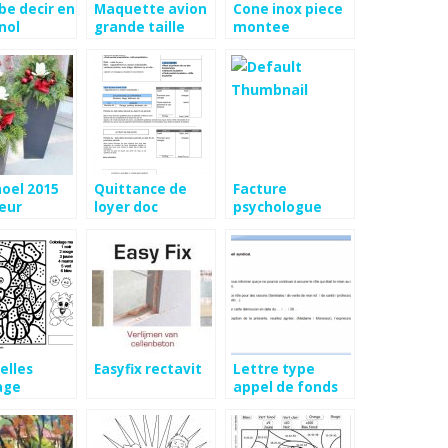
be decir en
Maquette avion
Cone inox piece
nol
grande taille
montee
oel 2015
Quittance de
Facture
eur
loyer doc
psychologue
exemple
elles
Easyfix rectavit
Lettre type
age
appel de fonds
ue