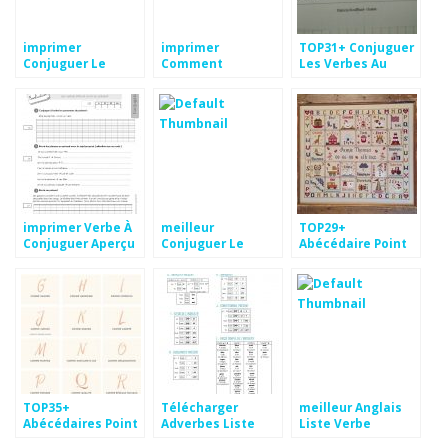
imprimer
imprimer
TOP31+ Conjuguer
Conjuguer Le
Comment
Les Verbes Au
Verbe Conclure
Conjuguer Les
Passe Compose
Aperçu
Verbes Du 2Eme
Pics
Groupe Aperçu
imprimer Verbe À
meilleur
TOP29+
Conjuguer Aperçu
Conjuguer Le
Abécédaire Point
Verbe Offrir
De Croix Grilles
Images
Gratuites Fond
d'écran
TOP35+
Télécharger
meilleur Anglais
Abécédaires Point
Adverbes Liste
Liste Verbe
De Croix Pics
Images
Irregulier Pics