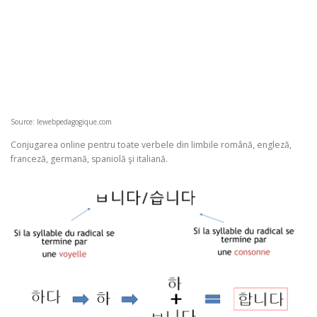
Source: lewebpedagogique.com
Conjugarea online pentru toate verbele din limbile română, engleză,
franceză, germană, spaniolă şi italiană.