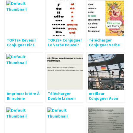
Passé Simple
Images
TOP19+ Revenir
TOP29+ Conjuguer
Télécharger
Conjuguer Pics
Le Verbe Pouvoir
Conjuguer Verbe
Au Futur Simple
Croire Pics
Images
imprimer Ictère À
Télécharger
meilleur
Bilirubine
Double Liaison
Conjuguer Avoir
Conjuguée dessin
Conjuguée Images
Tort Aperçu