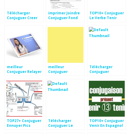
Télécharger
imprimer Joindre
TOP10+ Conjuguer
Conjuguer Creer
Conjuguer Fond
Le Verbe Tenir
Images
d'écran
dessin
meilleur
meilleur
Télécharger
Conjuguer Relayer
Conjuguer
Conjuguer
Fond d'écran
Omettre Fond
Renvoyer Images
d'écran
TOP27+ Conjuguer
Télécharger
TOP10+ Conjuguer
Ennuyer Pics
Conjuguer Le
Venir En Espagnol
Verbe Voir Au
Images