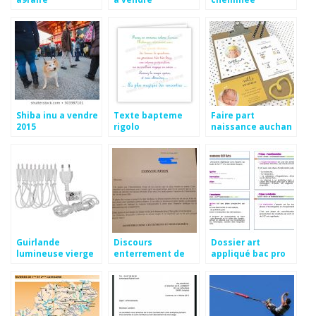
Shiba inu a vendre
Texte bapteme
Faire part
2015
rigolo
naissance auchan
Guirlande
Discours
Dossier art
lumineuse vierge
enterrement de
appliqué bac pro
vie de jeune fille
terminal exemple