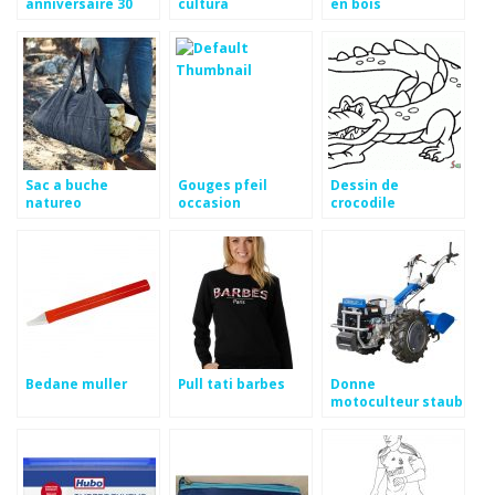
anniversaire 30
cultura
en bois
ans
Sac a buche
Gouges pfeil
Dessin de
natureo
occasion
crocodile
Bedane muller
Pull tati barbes
Donne
motoculteur staub