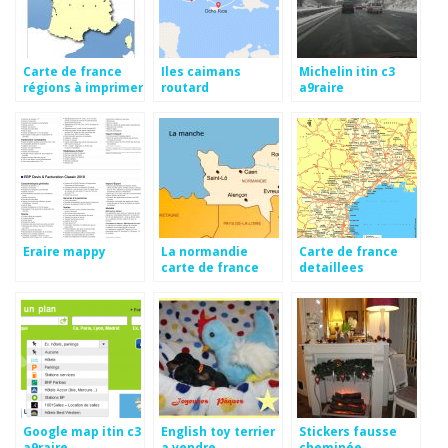
Carte de france
Iles caimans
Michelin itin c3
régions à imprimer
routard
a9raire
Eraire mappy
La normandie
Carte de france
carte de france
detaillees
Google map itin c3
English toy terrier
Stickers fausse
a9raire
a vendre
cheminée