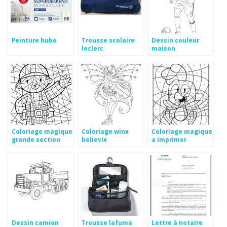
Peinture hubo
Trousse scolaire
Dessin couleur
leclerc
maison
Coloriage magique
Coloriage winx
Coloriage magique
grande section
believix
a imprimer
maternelle a
multiplication cm1
imprimer
Dessin camion
Trousse lafuma
Lettre à notaire