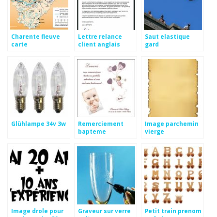
Charente fleuve
Lettre relance
Saut elastique
carte
client anglais
gard
Glühlampe 34v 3w
Remerciement
Image parchemin
bapteme
vierge
humoristique
Image drole pour
Graveur sur verre
Petit train prenom