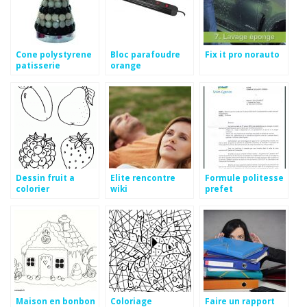
Cone polystyrene
Bloc parafoudre
Fix it pro norauto
patisserie
orange
Dessin fruit a
Elite rencontre
Formule politesse
colorier
wiki
prefet
Maison en bonbon
Coloriage
Faire un rapport