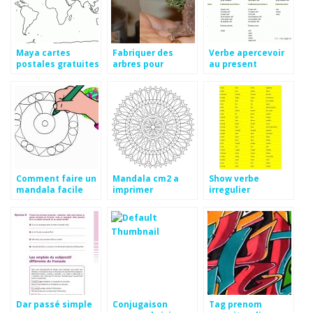
Maya cartes
Fabriquer des
Verbe apercevoir
postales gratuites
arbres pour
au present
maquette
Comment faire un
Mandala cm2 a
Show verbe
mandala facile
imprimer
irregulier
Dar passé simple
Conjugaison
Tag prenom