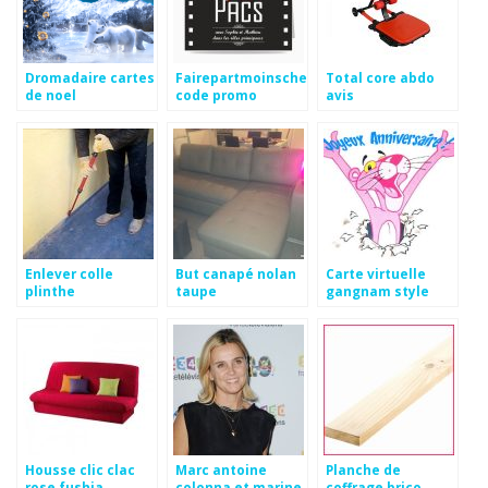
Dromadaire cartes
Fairepartmoinscher
Total core abdo
de noel
code promo
avis
Enlever colle
But canapé nolan
Carte virtuelle
plinthe
taupe
gangnam style
Housse clic clac
Marc antoine
Planche de
rose fushia
colonna et marine
coffrage brico