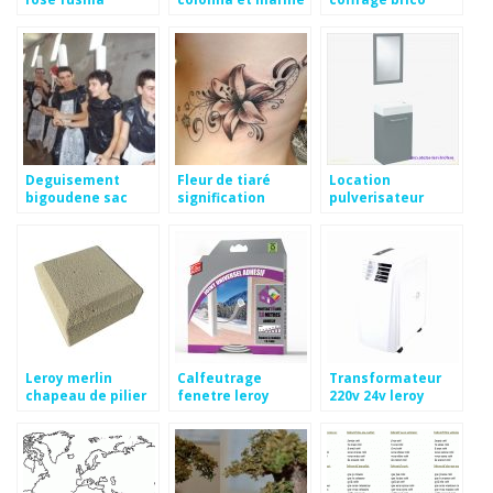
vignes
depot
Deguisement
Fleur de tiaré
Location
bigoudene sac
signification
pulverisateur
poubelle
tatouage
electrique leroy
merlin
Leroy merlin
Calfeutrage
Transformateur
chapeau de pilier
fenetre leroy
220v 24v leroy
merlin
merlin