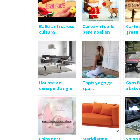
Balle anti stress
Carte virtuelle
Cartes
cultura
pere noel en
gratui
traineau
droma
Housse de
Tapis yoga go
Gym f
canape d angle
sport
absto
but
Faire part
Meridienne
Salon