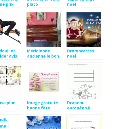
ue prix
placo
noel
douillet
Meridienne
Dromacartes
ider avis
ancienne le bon
noel
coin
asa plan
Image gratuite
Drapeau
bonne fete
européen à
colorier