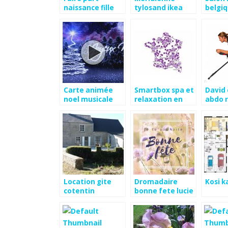
naissance fille
tylosand ikea
belgiq
disney
Carte animée
Smartbox spa et
David 
noel musicale
relaxation en
abdo r
duo
Location gite
Dromadaire
Kosi k
cotentin
bonne fete lucie
dernière minute