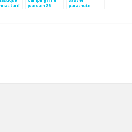
lastique
Camping l’isle
Saut en
nnas tarif
jourdain 86
parachute
vosges