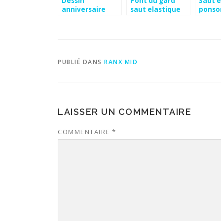
Dessin
Pont du gard
Saut e
anniversaire
saut elastique
ponso
humoristique
PUBLIÉ DANS
RANX MID
LAISSER UN COMMENTAIRE
COMMENTAIRE
*