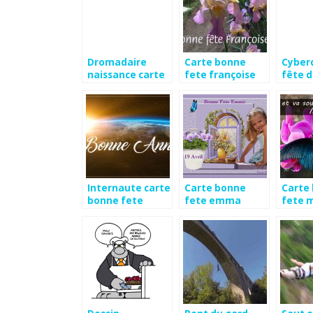
Dromadaire
Carte bonne
Cyber
naissance carte
fete françoise
fête 
gratuite
Internaute carte
Carte bonne
Carte
bonne fete
fete emma
fete 