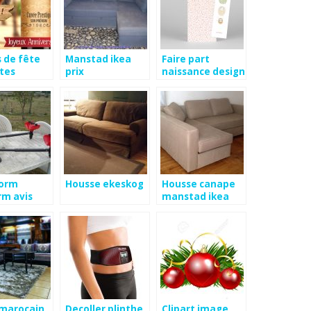
 de fête
Manstad ikea
Faire part
tes
prix
naissance design
daire
tendance
orm
Housse ekeskog
Housse canape
rm avis
manstad ikea
 marocain
Decoller plinthe
Clipart image