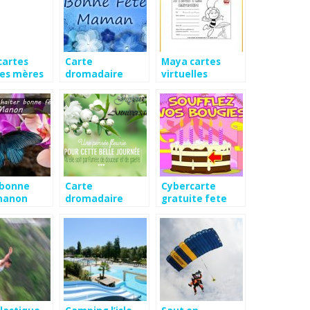
cartes
Carte
Maya cartes
des mères
dromadaire
virtuelles
bonne fête
animées
maman
 bonne
Carte
Cybercarte
manon
dromadaire
gratuite fete
gratuite bonne
fête