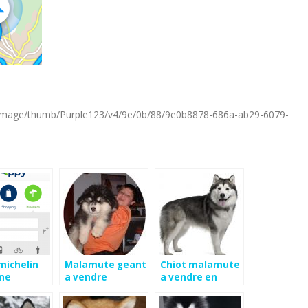
om/image/thumb/Purple123/v4/9e/0b/88/9e0b8878-686a-ab29-6079-
michelin
Malamute geant
Chiot malamute
ne
a vendre
a vendre en
belgique