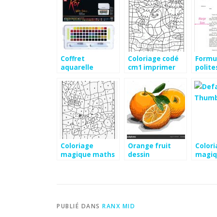
Coffret
Coloriage codé
Formu
aquarelle
cm1 imprimer
polite
cultura
notai
Coloriage
Orange fruit
Color
magique maths
dessin
magiq
gs
soustr
sans 
PUBLIÉ DANS
RANX MID