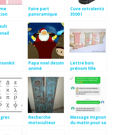
eme
Faire part
Cuve sotralentz
tion
panoramique
3500 l
t
isonkit
Papa noel dessin
Lettre bois
animé
prénom fille
egrec
Recherche
Message mignon
motoculteur
du matin pour sa
iseki occasion
copine