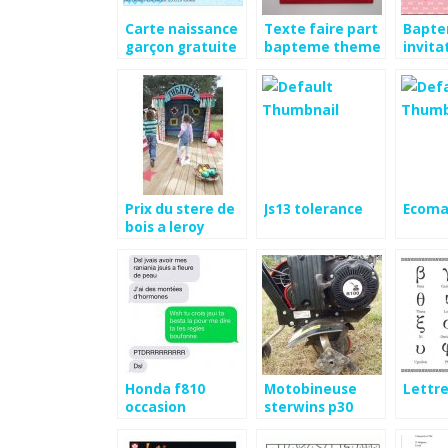
Carte naissance
Texte faire part
Bapt
garçon gratuite
bapteme theme
invita
à imprimer
marin
gratui
Prix du stere de
Js13 tolerance
Ecoma
bois a leroy
merlin
Honda f810
Motobineuse
Lettr
occasion
sterwins p30