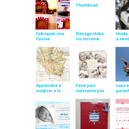
Fabriquer une
Elevage shiba
Husky
fausse
inu lorraine
a ven
cheminée en
carton pour noel
Apprendre a
Faire part
Saut 
sculpter a la
naissance pas
parac
tronconneuse
cher frere et
ardec
soeur