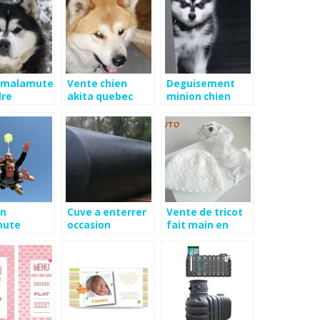
 malamute
Vente chien
Deguisement
dre
akita quebec
minion chien
en
Cuve a enterrer
Vente de tricot
hute
occasion
fait main en
he
ligne