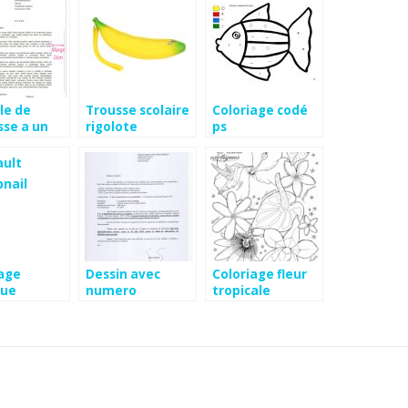
le de
Trousse scolaire
Coloriage codé
sse a un
rigolote
ps
re
iage
Dessin avec
Coloriage fleur
ue
numero
tropicale
action
retenue