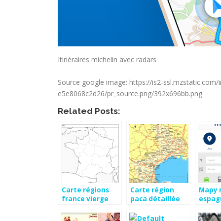
Itinéraires michelin avec radars
Source google image: https://is2-ssl.mzstatic.c
e5e8068c2d26/pr_source.png/392x696bb.png
Related Posts:
Carte régions
Carte région
Mapy 
france vierge
paca détaillée
espag