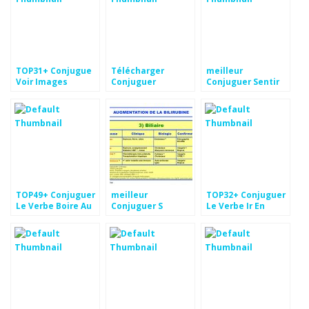
TOP31+ Conjugue
Télécharger
meilleur
Voir Images
Conjuguer
Conjuguer Sentir
Entrainer Aperçu
Au Présent Aperçu
TOP49+ Conjuguer
meilleur
TOP32+ Conjuguer
Le Verbe Boire Au
Conjuguer S
Le Verbe Ir En
Passé Simple
Ennuyer Fond
Espagnol dessin
Images
d'écran