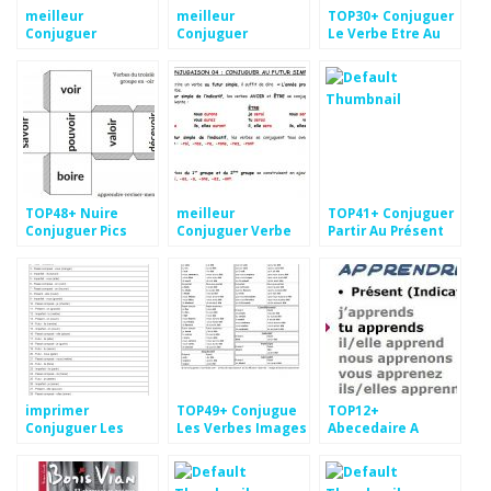
meilleur
meilleur
TOP30+ Conjuguer
Conjuguer
Conjuguer
Le Verbe Etre Au
Apercevoir Au
Conquérir Fond
Passé Simple Fond
Passé Simple
d'écran
d'écran
dessin
TOP48+ Nuire
meilleur
TOP41+ Conjuguer
Conjuguer Pics
Conjuguer Verbe
Partir Au Présent
Recevoir Images
Pics
imprimer
TOP49+ Conjugue
TOP12+
Conjuguer Les
Les Verbes Images
Abecedaire A
Verbes Etre Et
Imprimer Pics
Avoir Fond d'écran