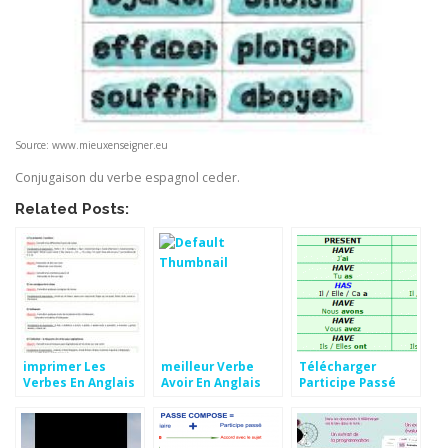
Source: www.mieuxenseigner.eu
Conjugaison du verbe espagnol ceder.
Related Posts:
imprimer Les
meilleur Verbe
Télécharger
Verbes En Anglais
Avoir En Anglais
Participe Passé
Au Present Aperçu
Forme
Des Verbes En
Interrogative
Anglais Fond
Aperçu
d'écran