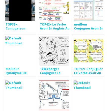
TOP38+
TOP42+ Le Verbe
meilleur
Conjugaison
Avoir En Anglais Au
Conjuguer Avoir En
Verbes En Anglais
Passé Fond
Anglais Images
Pics
d'écran
meilleur
Télécharger
TOP12+ Conjuguer
Synonyme De
Conjuguer Le
Le Verbe Avoir Au
Conjuguer Images
Verbe Conjugué
Futur Images
Images