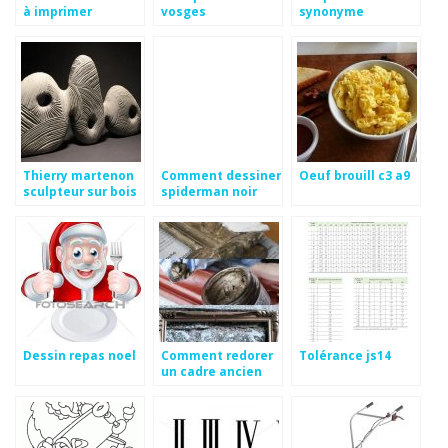
à imprimer
vosges
synonyme
Thierry martenon
Comment dessiner
Oeuf brouill c3 a9
sculpteur sur bois
spiderman noir
Dessin repas noel
Comment redorer
Tolérance js14
un cadre ancien