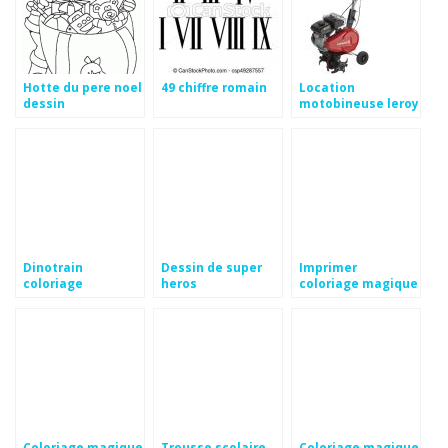
Hotte du pere noel
49 chiffre romain
Location
dessin
motobineuse leroy
merlin prix
Dinotrain
Dessin de super
Imprimer
coloriage
heros
coloriage magique
cm1
Coloriage magique
Trousse scolaire
Coloriage magique