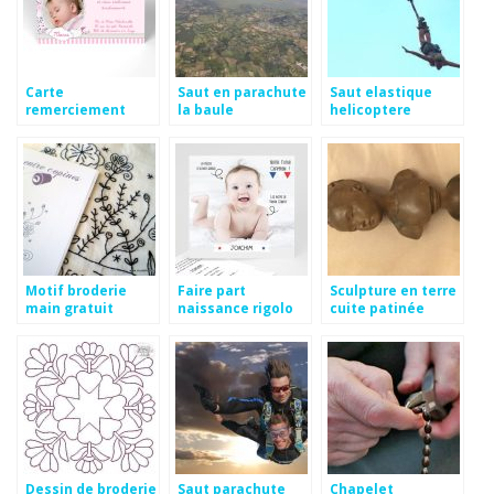
Carte
Saut en parachute
Saut elastique
remerciement
la baule
helicoptere
bapteme pas cher
Motif broderie
Faire part
Sculpture en terre
main gratuit
naissance rigolo
cuite patinée
texte
façon bronze
Dessin de broderie
Saut parachute
Chapelet