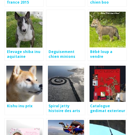
france 2015
chien boo
Elevage shiba inu
Deguisement
Bébé loup a
aquitaine
chien minions
vendre
Kishu inu prix
Spiral jetty
Catalogue
histoire des arts
gedimat exterieur
2012