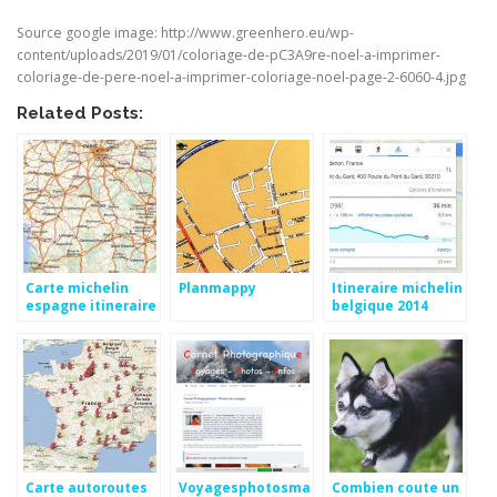
Source google image: http://www.greenhero.eu/wp-
content/uploads/2019/01/coloriage-de-pC3A9re-noel-a-imprimer-
coloriage-de-pere-noel-a-imprimer-coloriage-noel-page-2-6060-4.jpg
Related Posts:
Carte michelin
Planmappy
Itineraire michelin
espagne itineraire
belgique 2014
Carte autoroutes
Voyagesphotosmanu
Combien coute un