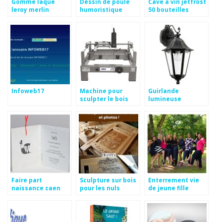
Gomme laque
Dessin de poule
Cave a vin jetfrost
leroy merlin
humoristique
50 bouteilles
Infoweb17
Machine pour
Guirlande
sculpter le bois
lumineuse
exterieur mr
bricolage
Faire part
Sculpture sur bois
Enterrement vie
naissance caen
pour les nuls
de jeune fille
luxembourg