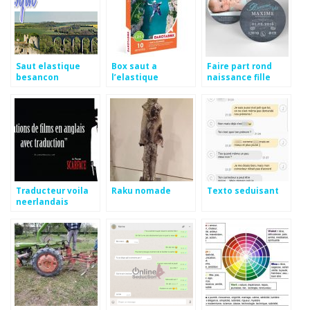
Saut elastique
Box saut a
Faire part rond
besancon
l’elastique
naissance fille
Traducteur voila
Raku nomade
Texto seduisant
neerlandais
francais