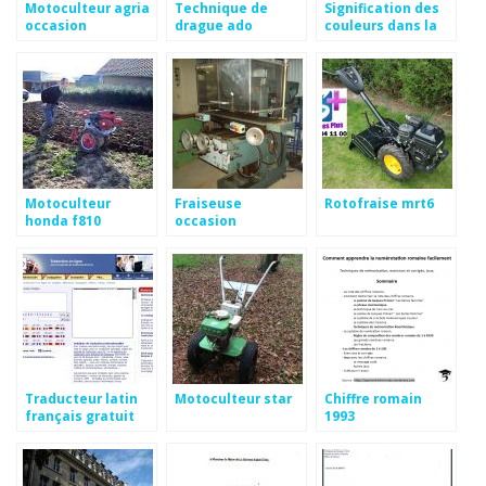
Motoculteur agria
Technique de
Signification des
occasion
drague ado
couleurs dans la
publicité
Motoculteur
Fraiseuse
Rotofraise mrt6
honda f810
occasion
occasion
leboncoin
Traducteur latin
Motoculteur star
Chiffre romain
français gratuit
1993
reverso