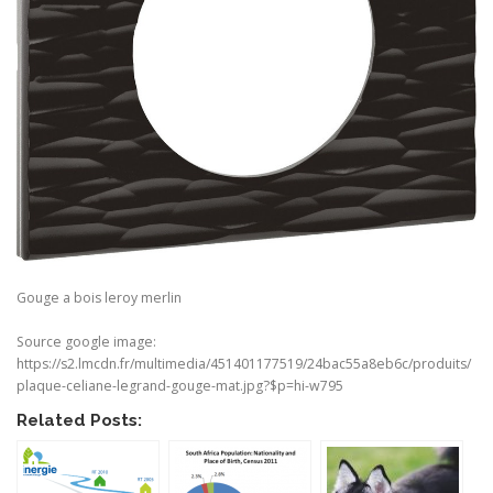
Gouge a bois leroy merlin
Source google image:
https://s2.lmcdn.fr/multimedia/451401177519/24bac55a8eb6c/produits/
plaque-celiane-legrand-gouge-mat.jpg?$p=hi-w795
Related Posts: