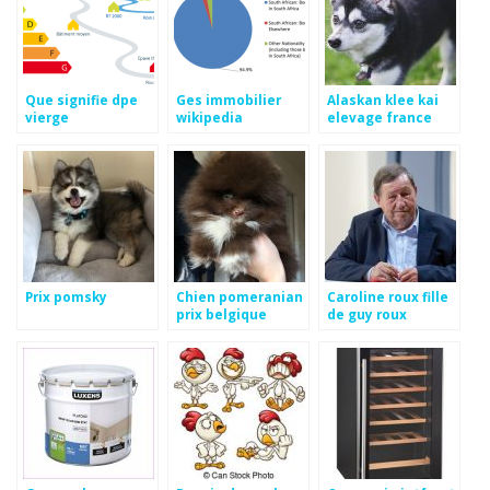
Que signifie dpe
Ges immobilier
Alaskan klee kai
vierge
wikipedia
elevage france
Prix pomsky
Chien pomeranian
Caroline roux fille
prix belgique
de guy roux