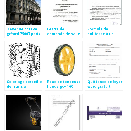
3 avenue octave
Lettre de
Formule de
gréard 75007 paris
demande de salle
politesse à un
a la mairie
député
Coloriage corbeille
Roue de tondeuse
Quittance de loyer
de fruits a
honda gcv 160
word gratuit
imprimer