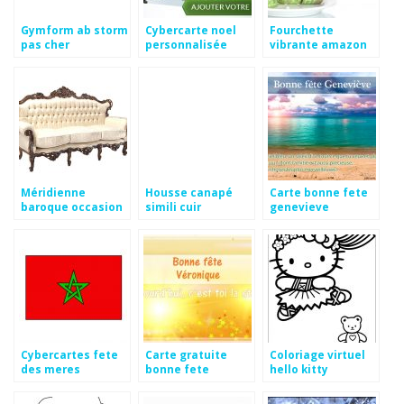
Gymform ab storm
Cybercarte noel
Fourchette
pas cher
personnalisée
vibrante amazon
Méridienne
Housse canapé
Carte bonne fete
baroque occasion
simili cuir
genevieve
Cybercartes fete
Carte gratuite
Coloriage virtuel
des meres
bonne fete
hello kitty
veronique