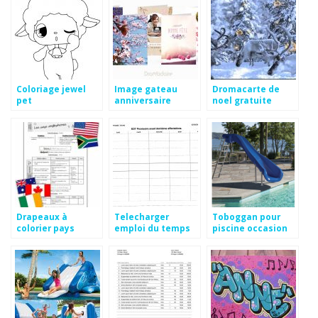
Coloriage jewel
Image gateau
Dromacarte de
pet
anniversaire
noel gratuite
gratuit
Drapeaux à
Telecharger
Toboggan pour
colorier pays
emploi du temps
piscine occasion
anglophones
vierge