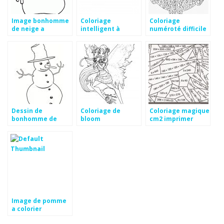
Image bonhomme
Coloriage
Coloriage
de neige a
intelligent à
numéroté difficile
imprimer
imprimer
Dessin de
Coloriage de
Coloriage magique
bonhomme de
bloom
cm2 imprimer
neige a imprimer
Image de pomme
a colorier