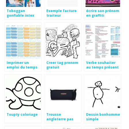
Toboggan
Exemple facture
écrire son prénom
gonflable intex
traiteur
en graffiti
pour piscine
enterrée
Imprimer un
Creer tag prenom
Verbe souhaiter
emploi du temps
gratuit
au temps présent
vierge
Toupty coloriage
Trousse
Dessin bonhomme
angleterre pas
simple
cher