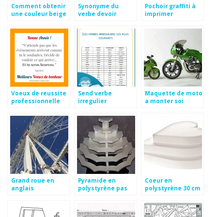
Comment obtenir
Synonyme du
Pochoir graffiti à
une couleur beige
verbe devoir
imprimer
Voeux de reussite
Send verbe
Maquette de moto
professionnelle
irregulier
a monter soi
gratuit
meme
Grand roue en
Pyramide en
Coeur en
anglais
polystyrène pas
polystyrène 30 cm
cher