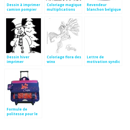
Dessin à imprimer
Coloriage magique
Revendeur
camion pompier
multiplications
blanchon belgique
ce2
Dessin hiver
Coloriage flora des
Lettre de
imprimer
winx
motivation syndic
de copropriété
Formule de
politesse pour le
préfet