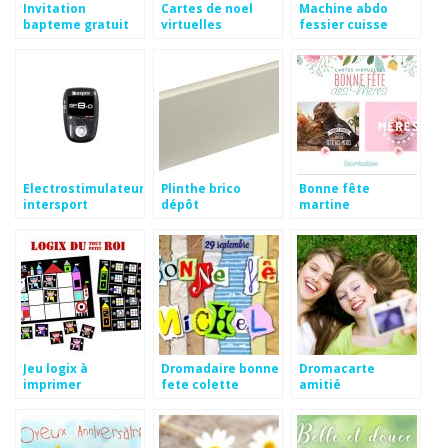
Invitation
Cartes de noel
Machine abdo
bapteme gratuit
virtuelles
fessier cuisse
avec photo
gratuites
dromadaire
Electrostimulateur
Plinthe brico
Bonne fête
intersport
dépôt
martine
dromadaire
Jeu logix à
Dromadaire bonne
Dromacarte
imprimer
fete colette
amitié