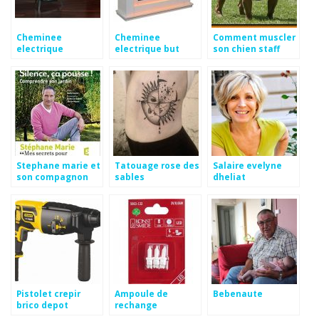
Cheminee
Cheminee
Comment muscler
electrique
electrique but
son chien staff
cdiscount
Stephane marie et
Tatouage rose des
Salaire evelyne
son compagnon
sables
dheliat
anglais
Pistolet crepir
Ampoule de
Bebenaute
brico depot
rechange
guirlande