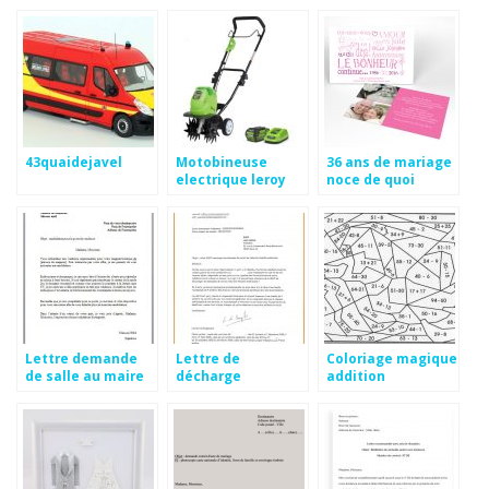
particulier
43quaidejavel
Motobineuse
36 ans de mariage
electrique leroy
noce de quoi
merlin
Lettre demande
Lettre de
Coloriage magique
de salle au maire
décharge
addition
professionnelle
soustraction cp