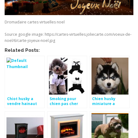
Dromadaire cartes virtuelles noel
Source google image: https://cartes-virtuelles.joliecarte.com/voeux-de-
noel/6/carte-joyeux-noel.jpg
Related Posts:
Chiot husky a
Smoking pour
Chien husky
vendre hainaut
chien pas cher
miniature a
vendre