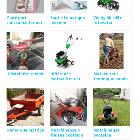
Faire part
Saut a l elastique
Viking hb 445 r
naissance format
moselle
rotavator
polaroid
1989 chiffre romain
Différence
Motoculteur
motoculteur et
thermique honda
motobineuse
f560 neuf
Remorque motrice
Motobineuse 6
Motobineuse
fraises occasion
occasion