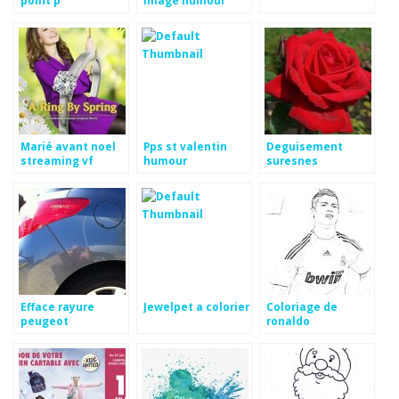
point p
image humour
Marié avant noel
Pps st valentin
Deguisement
streaming vf
humour
suresnes
Efface rayure
Jewelpet a colorier
Coloriage de
peugeot
ronaldo