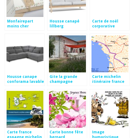
Monfairepart
Housse canapé
Carte de noël
moins cher
lillberg
corporative
virtuelle gratuite
Housse canape
Gite la grande
Carte michelin
conforama lavable
champagne
itinéraire france
Carte france
Carte bonne fête
Image
espagne michelin
bernard
humoristique