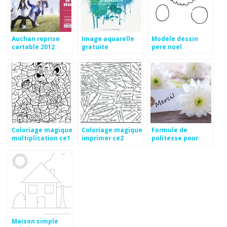
Auchan reprise
Image aquarelle
Modele dessin
cartable 2012
gratuite
pere noel
Coloriage magique
Coloriage magique
Formule de
multiplication ce1
imprimer ce2
politesse pour
a imprimer
feliciter un
mariage
Maison simple