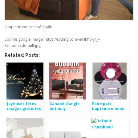
Drap housse canapé angle
Source google image: https://i.ytimg.com/vi/HPhVkjnjk-
A/maxresdefault.jpg
Related Posts:
Joyeuses fêtes
Canapé d’angle
Faire part
images gratuites
anthony
bapteme minnie
conforama