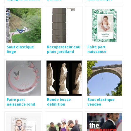
bonne fête
Saut elastique
Recuperateur eau
Faire part
liege
pluie jardiland
naissance
informatique
Faire part
Ronde bosse
Saut elastique
naissance rond
definition
vendee
fille