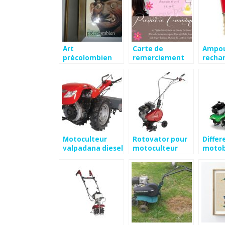
Art
Carte de
Ampou
précolombien
remerciement
recha
définition
communion avec
guirl
photo
Motoculteur
Rotovator pour
Differ
valpadana diesel
motoculteur
motob
staub
motoc