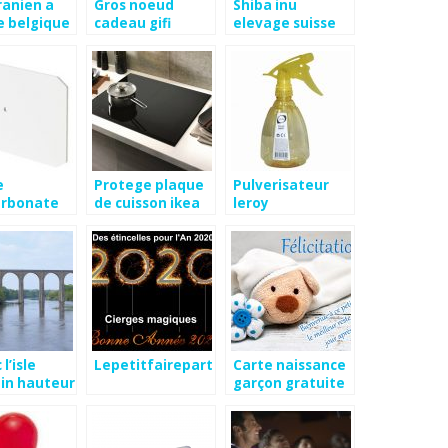
anien a
Gros noeud
Shiba inu
e belgique
cadeau gifi
elevage suisse
e
Protege plaque
Pulverisateur
arbonate
de cuisson ikea
leroy
depot
l’isle
Lepetitfairepart
Carte naissance
in hauteur
garçon gratuite