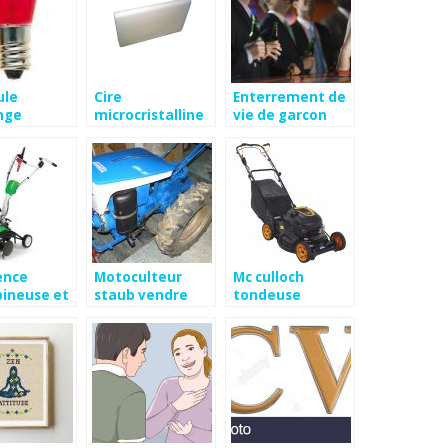
le
Cire
Enterrement de
nge
microcristalline
vie de garcon
ande
fiche technique
madrid
ence
Motoculteur
Mc culloch
ineuse et
staub vendre
tondeuse
ulteur
thermique m53-
875 cmdw r