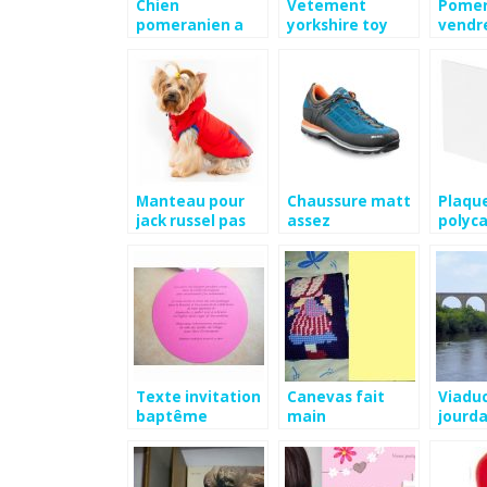
Chien
Vetement
Pomer
pomeranien a
yorkshire toy
vendr
vendre suisse
Manteau pour
Chaussure matt
Plaqu
jack russel pas
assez
polyc
cher
brico
Texte invitation
Canevas fait
Viaduc 
baptême
main
jourda
humoristique