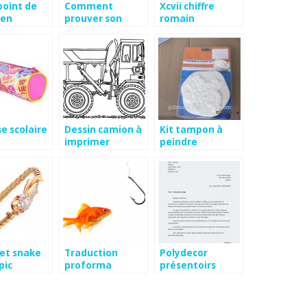
 point de
Comment
Xcvii chiffre
zen
prouver son
romain
amour à un
homme
e scolaire
Dessin camion à
Kit tampon à
imprimer
peindre
et snake
Traduction
Polydecor
pic
proforma
présentoirs