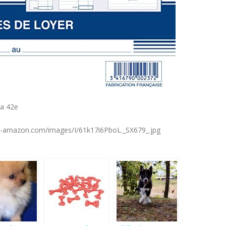
ta 42e
es-amazon.com/images/I/61k17i6PboL._SX679_.jpg