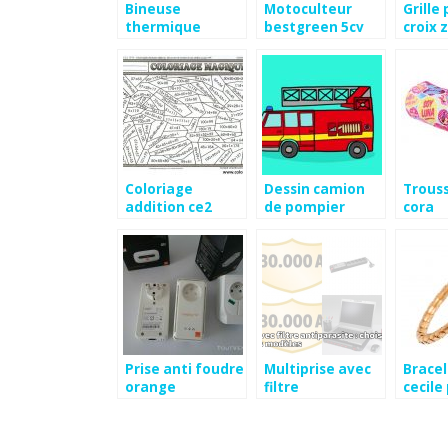
Bineuse
Motoculteur
Grille
thermique
bestgreen 5cv
croix 
occasion
Coloriage
Dessin camion
Trouss
addition ce2
de pompier
cora
Prise anti foudre
Multiprise avec
Bracel
orange
filtre
cecile 
antiparasite