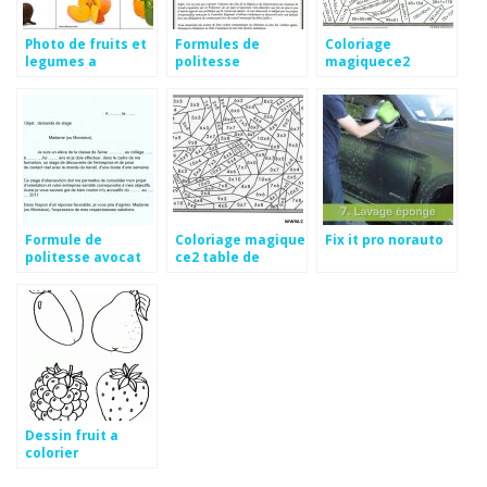
Photo de fruits et
Formules de
Coloriage
legumes a
politesse
magiquece2
imprimer
procureur de la
république
Formule de
Coloriage magique
Fix it pro norauto
politesse avocat
ce2 table de
femme
multiplication
Dessin fruit a
colorier