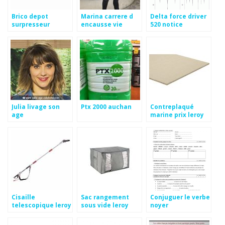
Brico depot
Marina carrere d
Delta force driver
surpresseur
encausse vie
520 notice
privee
utilisation
Julia livage son
Ptx 2000 auchan
Contreplaqué
age
marine prix leroy
merlin
Cisaille
Sac rangement
Conjuguer le verbe
telescopique leroy
sous vide leroy
noyer
merlin
merlin