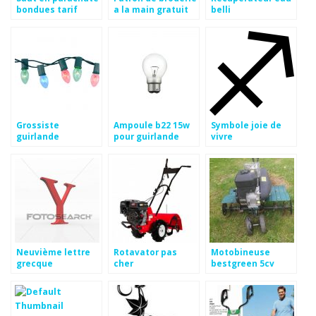
bondues tarif
a la main gratuit
belli
Grossiste
Ampoule b22 15w
Symbole joie de
guirlande
pour guirlande
vivre
Neuvième lettre
Rotavator pas
Motobineuse
grecque
cher
bestgreen 5cv