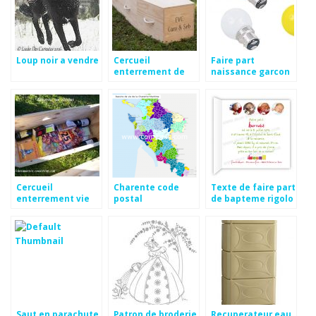
Loup noir a vendre
Cercueil
Faire part
enterrement de
naissance garcon
vie de jeune fille
rond
Cercueil
Charente code
Texte de faire part
enterrement vie
postal
de bapteme rigolo
jeune fille
Saut en parachute
Patron de broderie
Recuperateur eau