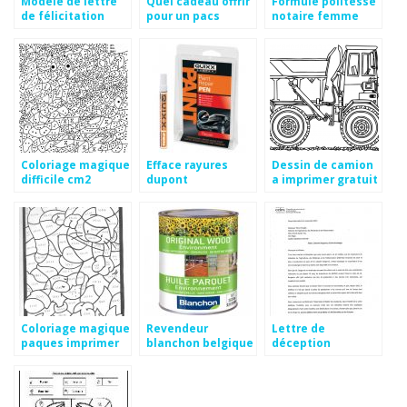
Modele de lettre
Quel cadeau offrir
Formule politesse
de félicitation
pour un pacs
notaire femme
mariage gratuite
Coloriage magique
Efface rayures
Dessin de camion
difficile cm2
dupont
a imprimer gratuit
Coloriage magique
Revendeur
Lettre de
paques imprimer
blanchon belgique
déception
professionnelle