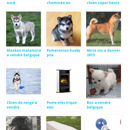
nord
cheminée en
chien super heros
carton
Alaskan malamute
Pomeranian husky
Akita inu a donner
a vendre belgique
prix
2015
Chien de neige a
Poele electrique
Boo a vendre
vendre
ewt
belgique