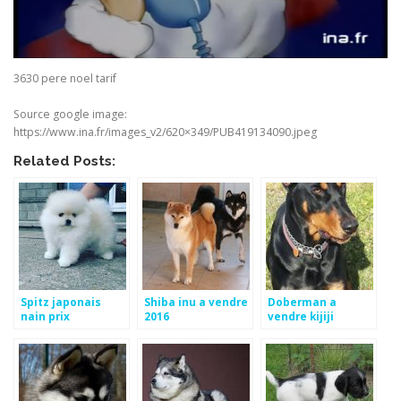
3630 pere noel tarif
Source google image:
https://www.ina.fr/images_v2/620×349/PUB419134090.jpeg
Related Posts:
Spitz japonais
Shiba inu a vendre
Doberman a
nain prix
2016
vendre kijiji