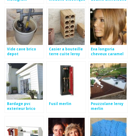
leroy merlin
Vide cave brico
Casier a bouteille
Eva longoria
depot
terre cuite leroy
cheveux caramel
merlin
Bardage pvc
Fusil merlin
Pouzzolane leroy
exterieur brico
merlin
depot