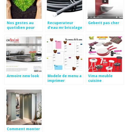
Nos gestes au
Recuperateur
Geberit pas cher
quotidien pour
d’eau mr bricolage
protéger notre
environnement
4am
Armoire new look
Modele de menu a
Vima meuble
imprimer
cuisine
Comment monter