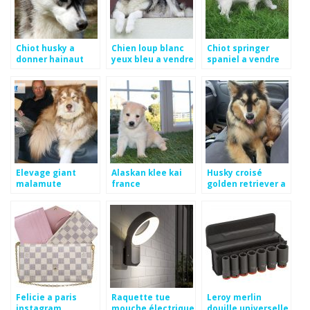
Chiot husky a
Chien loup blanc
Chiot springer
donner hainaut
yeux bleu a vendre
spaniel a vendre
en belgique
Elevage giant
Alaskan klee kai
Husky croisé
malamute
france
golden retriever a
vendre
Felicie a paris
Raquette tue
Leroy merlin
instagram
mouche électrique
douille universelle