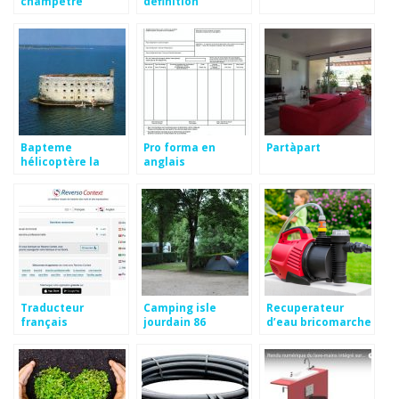
champetre
definition
electrique
Bapteme
Pro forma en
Partàpart
hélicoptère la
anglais
rochelle
Traducteur
Camping isle
Recuperateur
français
jourdain 86
d’eau bricomarche
neerlandais
reverso