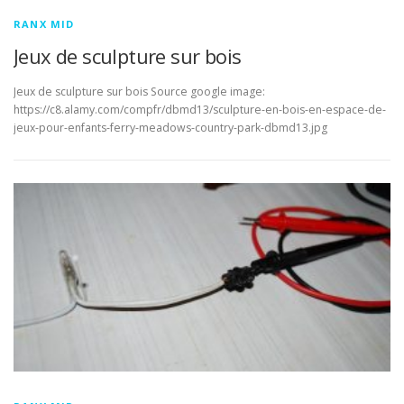
RANX MID
Jeux de sculpture sur bois
Jeux de sculpture sur bois Source google image:
https://c8.alamy.com/compfr/dbmd13/sculpture-en-bois-en-espace-de-
jeux-pour-enfants-ferry-meadows-country-park-dbmd13.jpg