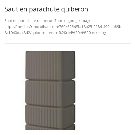
Saut en parachute quiberon
Saut en parachute quiberon Source google image:
https://medias0.morbihan.com/760×525/85a18b25-2284-499c-b89b-
8c1040da48d2/quiberon-entre%20ciel%20et%20terre.jpg