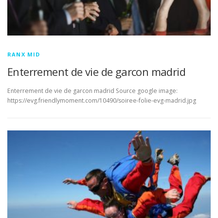
RANX MID
Enterrement de vie de garcon madrid
Enterrement de vie de garcon madrid Source google image:
https://evg.friendlymoment.com/10490/soiree-folie-evg-madrid.jpg