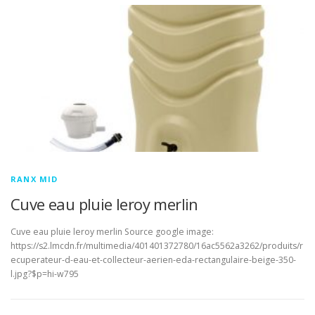
RANX MID
Cuve eau pluie leroy merlin
Cuve eau pluie leroy merlin Source google image:
https://s2.lmcdn.fr/multimedia/401401372780/16ac5562a3262/produits/r
ecuperateur-d-eau-et-collecteur-aerien-eda-rectangulaire-beige-350-
l.jpg?$p=hi-w795