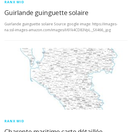
RANX MID
Guirlande guinguette solaire
Guirlande guinguette solaire Source google image: https://images-
na.ssl-images-amazon.com/images/I/61k4CD83VpL._SX466_.jpg
RANX MID
Charente maritime carte détaillée