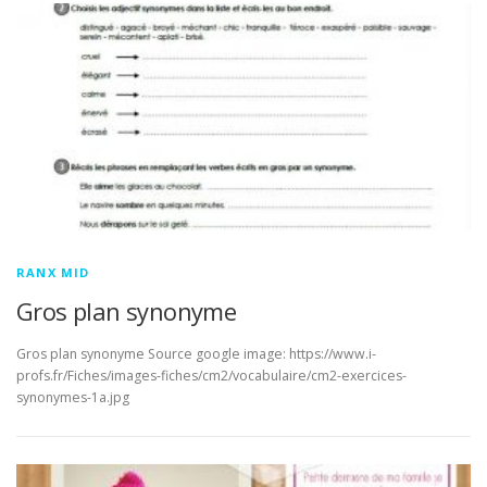
RANX MID
Gros plan synonyme
Gros plan synonyme Source google image: https://www.i-
profs.fr/Fiches/images-fiches/cm2/vocabulaire/cm2-exercices-
synonymes-1a.jpg