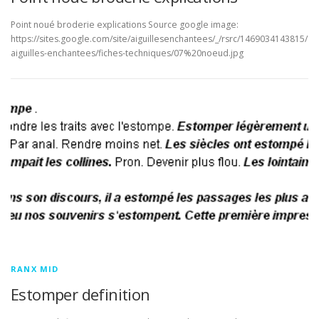
Point noué broderie explications Source google image:
https://sites.google.com/site/aiguillesenchantees/_/rsrc/1469034143815/
aiguilles-enchantees/fiches-techniques/07%20noeud.jpg
RANX MID
Estomper definition