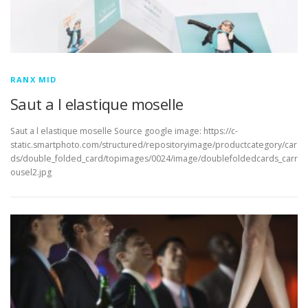
RANX MID
Saut a l elastique moselle
Saut a l elastique moselle Source google image: https://c-
static.smartphoto.com/structured/repositoryimage/productcategory/car
ds/double_folded_card/topimages/0024/image/doublefoldedcards_carr
ousel2.jpg