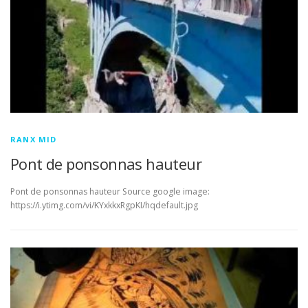
RANX MID
Pont de ponsonnas hauteur
Pont de ponsonnas hauteur Source google image:
https://i.ytimg.com/vi/KYxkkxRgpKI/hqdefault.jpg