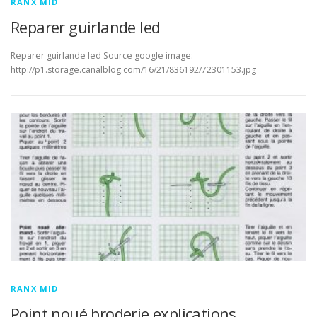
RANX MID
Reparer guirlande led
Reparer guirlande led Source google image:
http://p1.storage.canalblog.com/16/21/836192/72301153.jpg
RANX MID
Point noué broderie explications