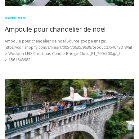
RANX MID
Ampoule pour chandelier de noel
Ampoule pour chandelier de noel Source google image:
https://cdn.shopify.com/s/files/1/0054/0635/9638/products/540430_Whit
e-Wooden-LED-Christmas-Candle-Bridge-Close_P1_700x700.jpg?
v=1561643982