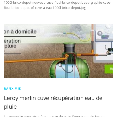
1000l-brico-depot-nouveau-cuve-fioul-brico-depot-beau-graphie-cuve-
fioul-brico-depot-of-cuve-a-eau-1000l-brico-depot.jpg
RANX MID
Leroy merlin cuve récupération eau de
pluie
Leroy merlin cuve récupération eau de pluie Source google image: