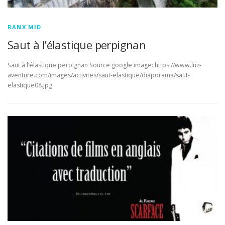
RANX MID
Saut à l’élastique perpignan
Saut à l’élastique perpignan Source google image: https://www.luz-
aventure.com/images/activites/saut-elastique/diaporama/saut-
elastique08.jpg