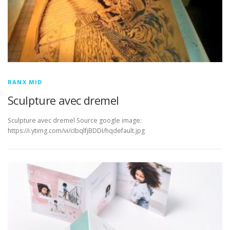
RANX MID
Sculpture avec dremel
Sculpture avec dremel Source google image:
https://i.ytimg.com/vi/cIbqlfjBDDI/hqdefault.jpg