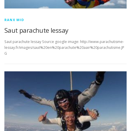
RANX MID
Saut parachute lessay
Saut parachute lessay Source google image: http://www.parachutisme-
lessay.fr/images/saut%20en%20parachute%20aair%20parachutisme.JP
G