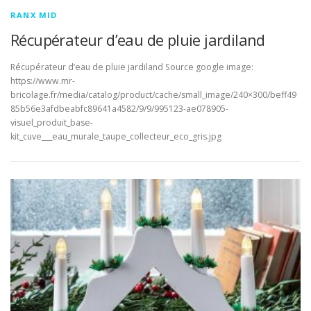
RANX MID
Récupérateur d’eau de pluie jardiland
Récupérateur d’eau de pluie jardiland Source google image:
https://www.mr-
bricolage.fr/media/catalog/product/cache/small_image/240×300/beff49
85b56e3afdbeabfc89641a4582/9/9/995123-ae078905-
visuel_produit_base-
kit_cuve___eau_murale_taupe_collecteur_eco_gris.jpg