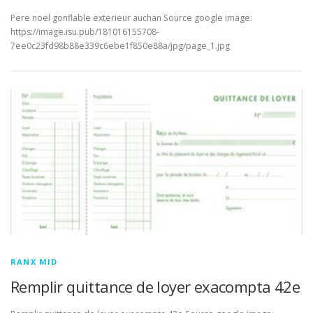
Pere noel gonflable exterieur auchan Source google image:
https://image.isu.pub/181016155708-
7ee0c23fd98b88e339c6ebe1f850e88a/jpg/page_1.jpg
RANX MID
Remplir quittance de loyer exacompta 42e