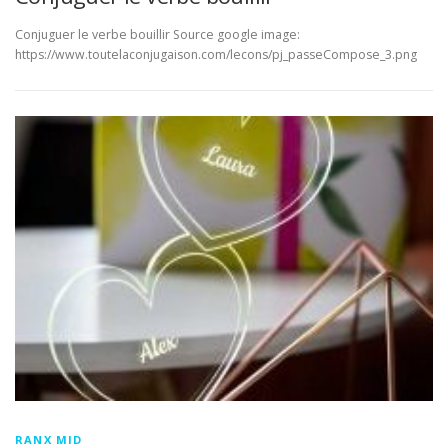
Conjuguer le verbe bouillir Source google image:
https://www.toutelaconjugaison.com/lecons/pj_passeCompose_3.png
RANX MID