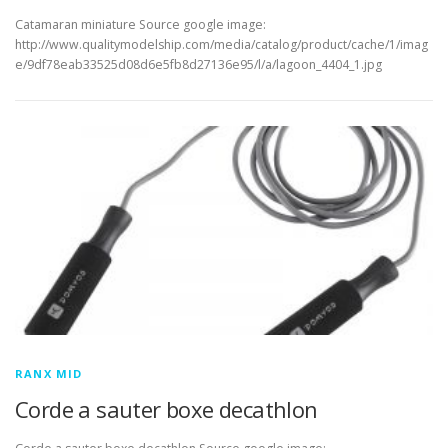
Catamaran miniature Source google image:
http://www.qualitymodelship.com/media/catalog/product/cache/1/imag
e/9df78eab33525d08d6e5fb8d27136e95/l/a/lagoon_4404_1.jpg
RANX MID
Corde a sauter boxe decathlon