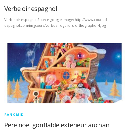
Verbe oir espagnol
Verbe oir espagnol Source google image: http://www.cours-d-
espagnol.com/imgcours/verbes_reguliers_orthographe_4.jpg
RANX MID
Pere noel gonflable exterieur auchan