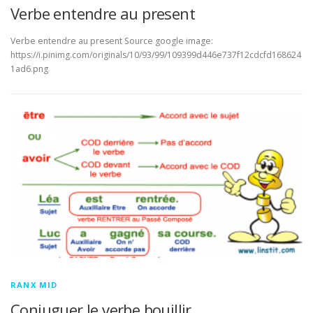
Verbe entendre au present
Verbe entendre au present Source google image:
https://i.pinimg.com/originals/10/93/99/109399d446e737f12cdcfd168624
1ad6.png
RANX MID
Conjuguer le verbe bouillir