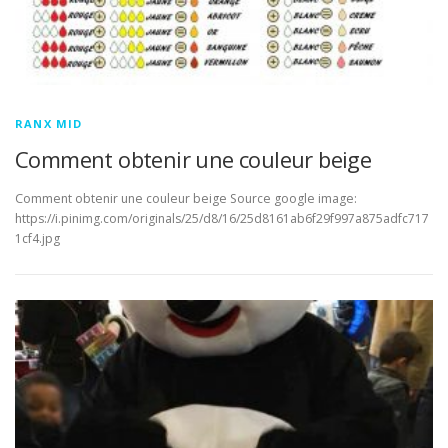
RANX MID
Comment obtenir une couleur beige
Comment obtenir une couleur beige Source google image:
https://i.pinimg.com/originals/25/d8/16/25d8161ab6f29f997a875adfc717
1cf4.jpg