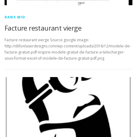
RANX MID
Facture restaurant vierge
Facture restaurant vierge Source google image:
http://dillonlaserdesigns.com/wp-content/uploads/2018/12/modele-de-
facture-gratuit-pdf-inspire-modele-gratuit-de-facture-a-telecharger-
sous-format-excel-of-modele-de-facture-gratuit-pdf.png