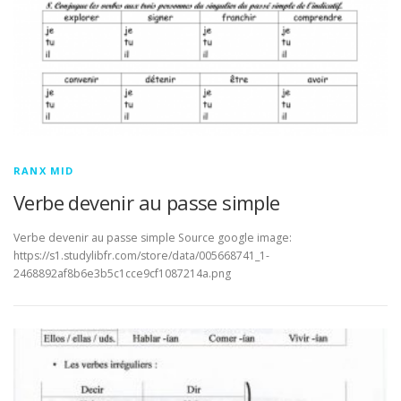
RANX MID
Verbe devenir au passe simple
Verbe devenir au passe simple Source google image:
https://s1.studylibfr.com/store/data/005668741_1-
2468892af8b6e3b5c1cce9cf1087214a.png