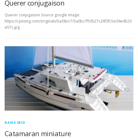
Querer conjugaison
Querer conjugaison Source google image:
https://i.pinimg.com/originals/5a/0b/c7/5a0bc7f50527c26f3fc5e39edb23
e57c.jpg
RANX MID
Catamaran miniature