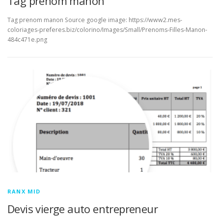
Tag prenom manon
Tag prenom manon Source google image: https://www2.mes-
coloriages-preferes.biz/colorino/Images/Small/Prenoms-Filles-Manon-
484c471e.png
RANX MID
Devis vierge auto entrepreneur