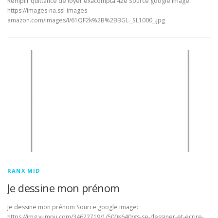
Remplir quittance de loyer exacompta 42e Source google image:
https://images-na.ssl-images-
amazon.com/images/I/61QF2k%2B%2BBGL._SL1000_.jpg
RANX MID
Je dessine mon prénom
Je dessine mon prénom Source google image:
https://img.yumpu.com/34622719/1/500×640/gs-se-dessiner-et-ecrire-