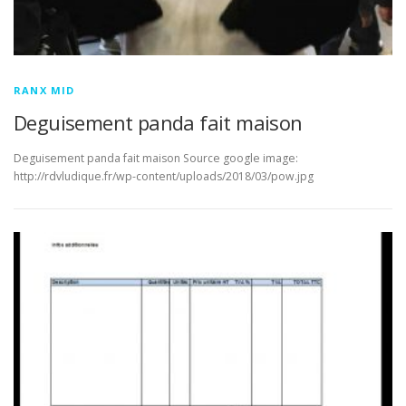
RANX MID
Deguisement panda fait maison
Deguisement panda fait maison Source google image:
http://rdvludique.fr/wp-content/uploads/2018/03/pow.jpg