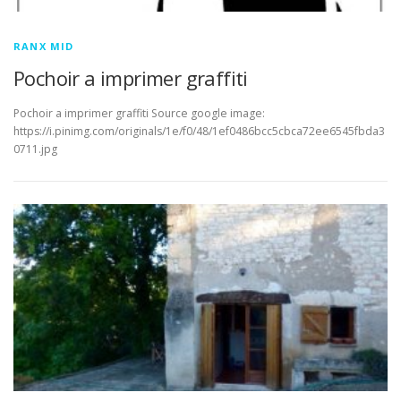
RANX MID
Pochoir a imprimer graffiti
Pochoir a imprimer graffiti Source google image:
https://i.pinimg.com/originals/1e/f0/48/1ef0486bcc5cbca72ee6545fbda3
0711.jpg