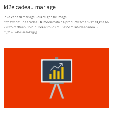
Id2e cadeau mariage
Id2e cadeau mariage Source google image:
https://cdn1.ideecadeau.fr/media/catalog/product/cache/3/small_image/
220x/9df78eab33525d08d6e5fb8d27136e95/i/n/int-ideecadeau-
fr_21489-048a6b40.jpg