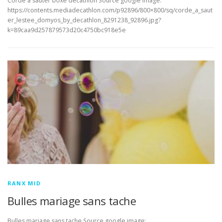
Corde a sauter boxe decathlon Source google image:
https://contents.mediadecathlon.com/p92896/800×800/sq/corde_a_saut
er_lestee_domyos_by_decathlon_8291238_92896.jpg?
k=89caa9d257879573d20c4750bc918e5e
RANX MID
Bulles mariage sans tache
Bulles mariage sans tache Source google image: