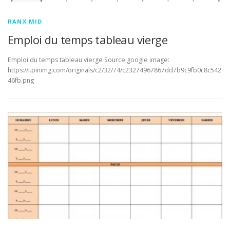
RANX MID
Emploi du temps tableau vierge
Emploi du temps tableau vierge Source google image:
https://i.pinimg.com/originals/c2/32/74/c23274967867dd7b9c9fb0c8c542
46fb.png