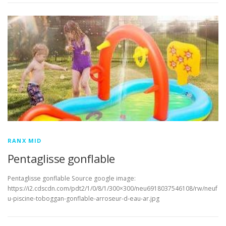
RANX MID
Pentaglisse gonflable
Pentaglisse gonflable Source google image:
https://i2.cdscdn.com/pdt2/1/0/8/1/300×300/neu6918037546108/rw/neuf
u-piscine-toboggan-gonflable-arroseur-d-eau-ar.jpg