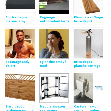
Contreplaqué
Ragréage
Planche a coffrage
marine leroy
autonivelant leroy
brico depot
merlin prix
merlin
Tatouage andy
Eglantine eméyé
Brico depot
delort
mari
planche coffrage
Brico depot
Meuble amazon
Castorama wc
jardiniere en bois
castorama
suspendu geberit