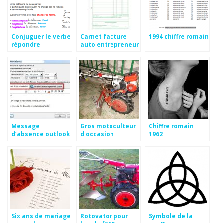
Conjuguer le verbe
Carnet facture
1994 chiffre romain
répondre
auto entrepreneur
pas cher
Message
Gros motoculteur
Chiffre romain
d’absence outlook
d occasion
1962
anglais
Six ans de mariage
Rotovator pour
Symbole de la