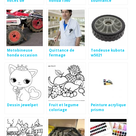
noces de
honda f560
souffrance
Motobineuse
Quittance de
Tondeuse kubota
honda occasion
fermage
w5021
bon coin
Dessin jewelpet
Fruit et legume
Peinture acrylique
coloriage
prismo