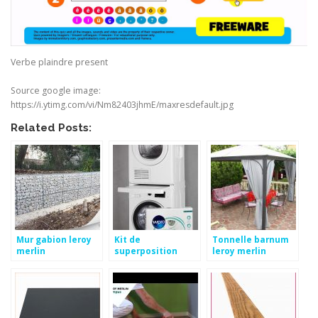
Verbe plaindre present
Source google image:
https://i.ytimg.com/vi/Nm82403jhmE/maxresdefault.jpg
Related Posts:
Mur gabion leroy
Kit de
Tonnelle barnum
merlin
superposition
leroy merlin
universel
carrefour