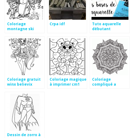
Coloriage
Crpa idf
Tuto aquarelle
montagne ski
débutant
Coloriage gratuit
Coloriage magique
Coloriage
winx believix
à imprimer cm1
compliqué a
imprimer
Dessin de zorro à