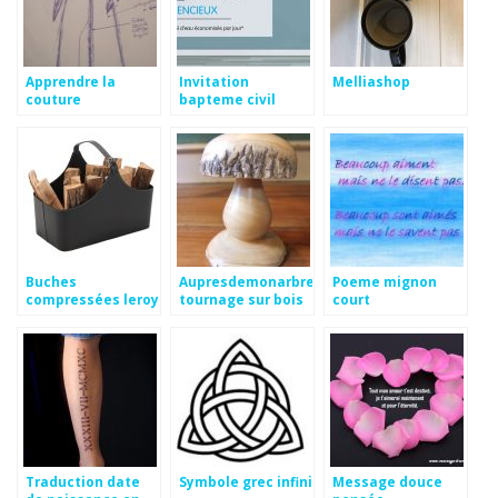
Apprendre la
Invitation
Melliashop
couture
bapteme civil
marocaine
gratuit a imprimer
gratuitement
Buches
Aupresdemonarbre-
Poeme mignon
compressées leroy
tournage sur bois
court
merlin
Traduction date
Symbole grec infini
Message douce