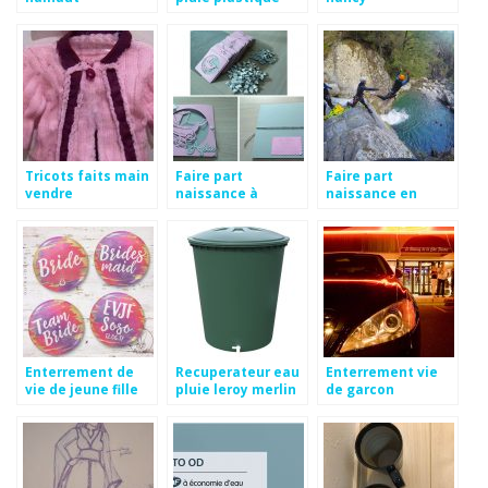
leroy merlin
Tricots faits main
Faire part
Faire part
vendre
naissance à
naissance en
fabriquer
espagnol
Enterrement de
Recuperateur eau
Enterrement vie
vie de jeune fille
pluie leroy merlin
de garcon
anglais
deauville