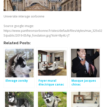
Universite interage sorbonne
Source google image:
https://www.pantheonsorbonne.fr/sites/default/files/styles/max_325x32
5/public/2019-05/hp_fondation.jpg?itok=I8y4U-jT
Related Posts:
Elevage zorsky
Foyer mural
Masque jacques
électrique canac
chirac
deguisement