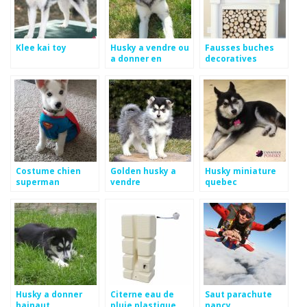
Klee kai toy
Husky a vendre ou
Fausses buches
a donner en
decoratives
belgique
Costume chien
Golden husky a
Husky miniature
superman
vendre
quebec
Husky a donner
Citerne eau de
Saut parachute
hainaut
pluie plastique
nancy