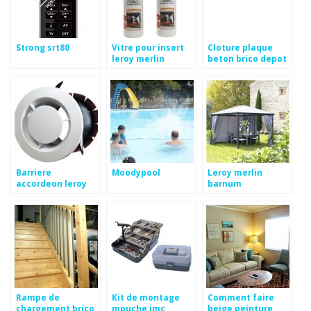
Strong srt80
Vitre pour insert
Cloture plaque
leroy merlin
beton brico depot
Barriere
Moodypool
Leroy merlin
accordeon leroy
barnum
merlin
Rampe de
Kit de montage
Comment faire
chargement brico
mouche jmc
beige peinture