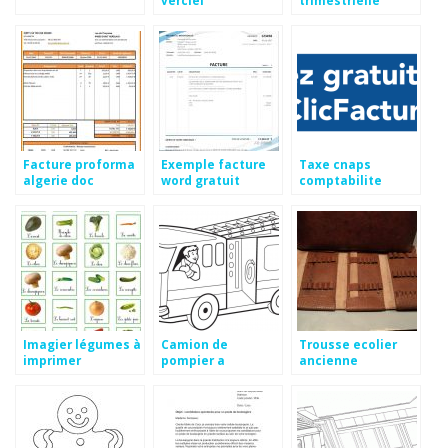
verciel
trimestrielle
Facture proforma
Exemple facture
Taxe cnaps
algerie doc
word gratuit
comptabilite
Imagier légumes à
Camion de
Trousse ecolier
imprimer
pompier a
ancienne
dessiner