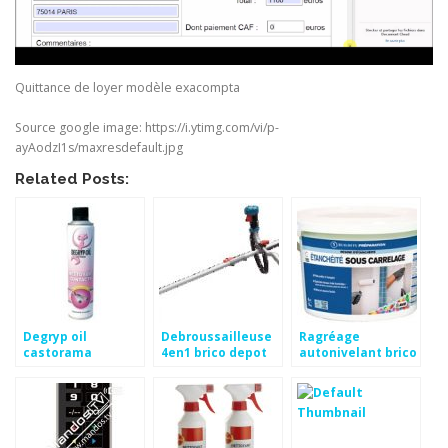
Quittance de loyer modèle exacompta
Source google image: https://i.ytimg.com/vi/p-
ayAodzI1s/maxresdefault.jpg
Related Posts:
Degryp oil
Debroussailleuse
Ragréage
castorama
4en1 brico depot
autonivelant brico
depot