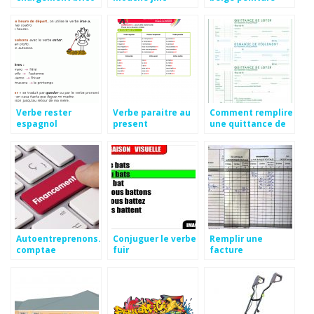
depot
initiation
Verbe rester
Verbe paraitre au
Comment remplire
espagnol
present
une quittance de
loyer exacompta
Autoentreprenons.fr
Conjuguer le verbe
Remplir une
comptae
fuir
facture
exacompta