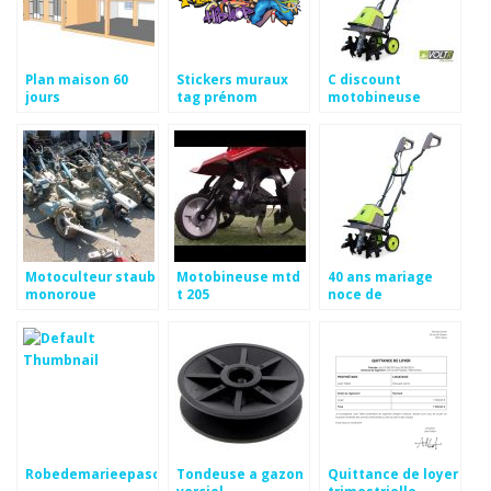
Plan maison 60
Stickers muraux
C discount
jours
tag prénom
motobineuse
Motoculteur staub
Motobineuse mtd
40 ans mariage
monoroue
t 205
noce de
Robedemarieepascher
Tondeuse a gazon
Quittance de loyer