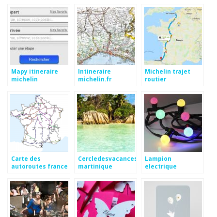
Mapy itineraire
Intineraire
Michelin trajet
michelin
michelin.fr
routier
Carte des
Cercledesvacances.com
Lampion
autoroutes france
martinique
electrique
2015
exterieur