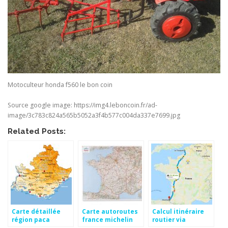
Motoculteur honda f560 le bon coin
Source google image: https://img4.leboncoin.fr/ad-
image/3c783c824a565b5052a3f4b577c004da337e7699.jpg
Related Posts:
Carte détaillée
Carte autoroutes
Calcul itinéraire
région paca
france michelin
routier via
michelin