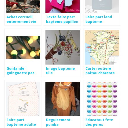
Achat cercueil
Texte faire part
Faire part land
enterrement vie
bapteme papillon
bapteme
de garcon
Guirlande
Image baptème
Carte routiere
guinguette pas
fille
poitou charente
chere
Faire part
Deguisement
Educatout fete
bapteme adulte
pumba
des peres