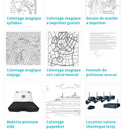
Coloriage magique
Coloriage magique
Dessin de mariée
syllabes
a imprimer gratuit
a imprimer
maternelle
Coloriage magique
Coloriage magique
Formule de
ninjago
ce1 calcul mental
politesse avocat
batonnier
Malette peinture
Coloriage
Location tariere
vide
paquebot
thermique leroy