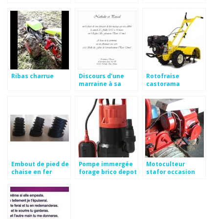
merlin
Ribas charrue
Discours d’une
Rotofraise
marraine à sa
castorama
filleule
Embout de pied de
Pompe immergée
Motoculteur
chaise en fer
forage brico depot
stafor occasion
forgé