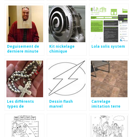
Deguisement de
Kit nickelage
Lola solis system
derniere minute
chimique
homme
Les différents
Dessin flash
Carrelage
types de
marvel
imitation terre
chapelets
cuite leroy merlin
catholiques