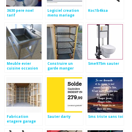
3630 pere noel
Logiciel creation
Koc1b4ksa
tarif
menu mariage
Meuble evier
Construire un
Sme975m sauter
cuisine occasion
garde manger
Fabrication
Sauter darty
Sms triste sans toi
etagere garage