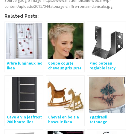
Source google image: https://www.mademoiselle-web.fr/wp-
content/uploads/2015/04/tatouage-chiffre-romain-clavicule.jpg
Related Posts:
Arbre lumineux led
Coupe courte
Pied poteau
ikea
cheveux gris 2014
reglable leroy
merlin
Cave a vin jetfrost
Cheval en bois a
Yggdrasil
200 bouteilles
bascule ikea
tatouage