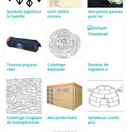
Symbole signifiant
Lxvii chiffre
Une petite pensée
la famille
romain
pour toi
signification
Trousse psg pas
Coloriage
Dessins de
cher
beyblade
legumes a
imprimer
Coloriage magique
Abri jardin hubo
Xyladecor combi
de multiplication
prix
cm2 a imprimer