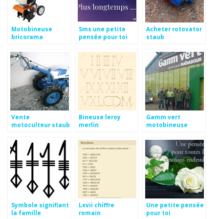
Motobineuse
Sms une petite
Acheter rotovator
bricorama
pensée pour toi
staub
Vente
Bineuse leroy
Gamm vert
motoculteur staub
merlin
motobineuse
occasion
Symbole signifiant
Lxvii chiffre
Une petite pensée
la famille
romain
pour toi