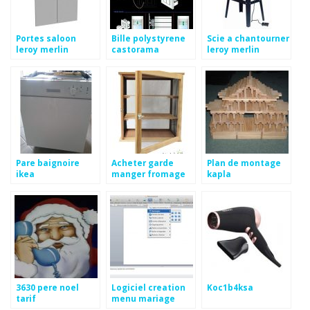
Portes saloon
Bille polystyrene
Scie a chantourner
leroy merlin
castorama
leroy merlin
Pare baignoire
Acheter garde
Plan de montage
ikea
manger fromage
kapla
3630 pere noel
Logiciel creation
Koc1b4ksa
tarif
menu mariage