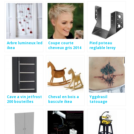
Arbre lumineux led
Coupe courte
Pied poteau
ikea
cheveux gris 2014
reglable leroy
merlin
Cave a vin jetfrost
Cheval en bois a
Yggdrasil
200 bouteilles
bascule ikea
tatouage