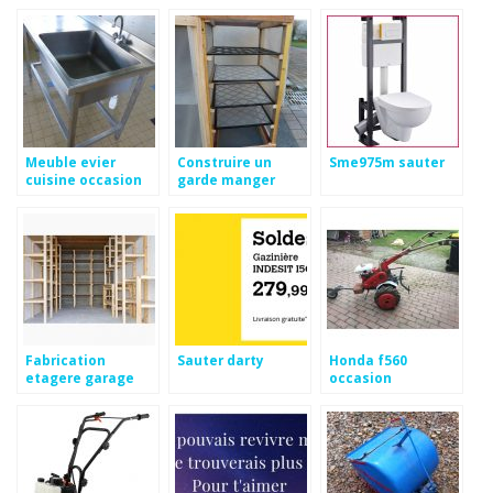
Meuble evier
Construire un
Sme975m sauter
cuisine occasion
garde manger
Fabrication
Sauter darty
Honda f560
etagere garage
occasion