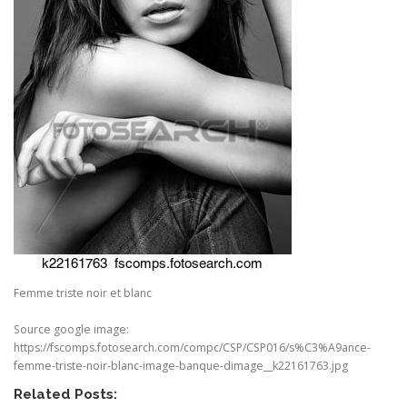
Femme triste noir et blanc
Source google image:
https://fscomps.fotosearch.com/compc/CSP/CSP016/s%C3%A9ance-
femme-triste-noir-blanc-image-banque-dimage__k22161763.jpg
Related Posts: