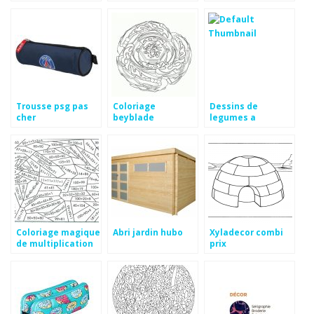
signification
Trousse psg pas
Coloriage
Dessins de
cher
beyblade
legumes a
imprimer
Coloriage magique
Abri jardin hubo
Xyladecor combi
de multiplication
prix
cm2 a imprimer