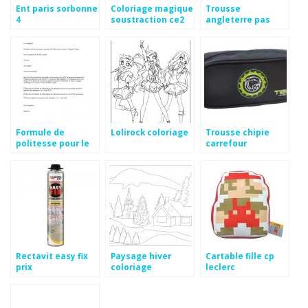
Ent paris sorbonne
Coloriage magique
Trousse
4
soustraction ce2
angleterre pas
cher
Formule de
Lolirock coloriage
Trousse chipie
politesse pour le
carrefour
président de la
république
Rectavit easy fix
Paysage hiver
Cartable fille cp
prix
coloriage
leclerc