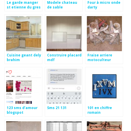
Le garde manger
Modele chateau
Four à micro onde
st etienne du gres
de sable
darty
Cuisine geant dely
Construire placard
Fraise arriere
brahim
mdf
motoculteur
kubota
123 sms d’amour
Sms 21 131
101 en chiffre
blogspot
romain