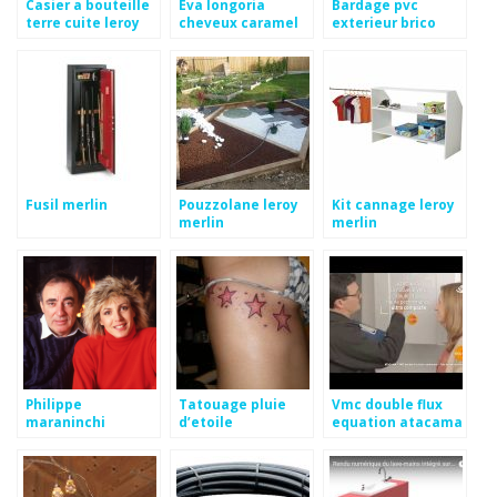
Casier a bouteille
Eva longoria
Bardage pvc
terre cuite leroy
cheveux caramel
exterieur brico
merlin
depot
Fusil merlin
Pouzzolane leroy
Kit cannage leroy
merlin
merlin
Philippe
Tatouage pluie
Vmc double flux
maraninchi
d’etoile
equation atacama