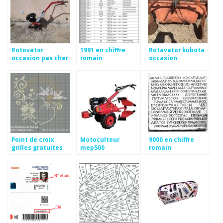
Rotovator
1991 en chiffre
Rotavator kubota
occasion pas cher
romain
occasion
Point de croix
Motoculteur
9000 en chiffre
grilles gratuites
mep500
romain
mariage