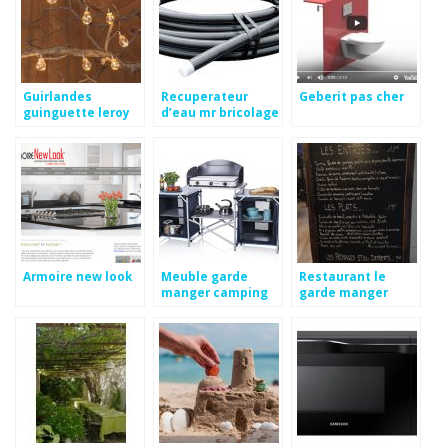
Guirlandes
Recuperateur
Geberit pas cher
guinguette leroy
d’eau mr bricolage
merlin
Armoire new look
Meuble garde
Restaurant le
manger camping
garde manger
saint cloud