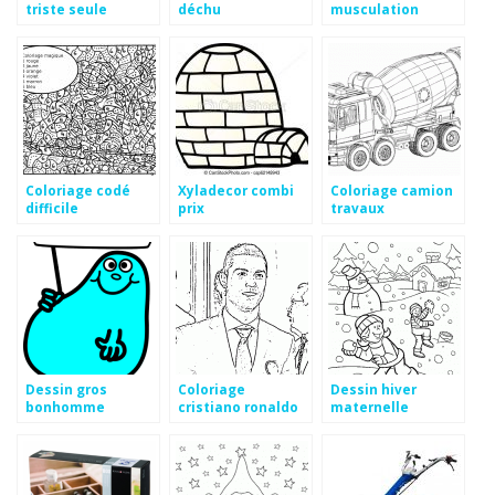
triste seule
déchu
musculation
humour
Coloriage codé
Xyladecor combi
Coloriage camion
difficile
prix
travaux
Dessin gros
Coloriage
Dessin hiver
bonhomme
cristiano ronaldo
maternelle