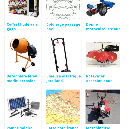
Coffret huile van
Coloriage paysage
Donne
gogh
noel
motoculteur staub
Betonniere leroy
Bineuse electrique
Rotavator
merlin occasion
jardiland
occasion pour
motoculteur
honda
Pompe solaire
Carte nord france
Motobineuse