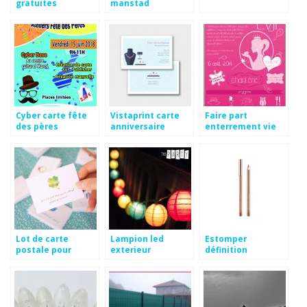
gratuites
manstad
dromadaire
Cyber carte fête
Vistaprint carte
Faire part
des pères
anniversaire
enterrement vie
gratuite
de jeune fille
Lot de carte
Lampion led
Estomper
postale pour
exterieur
définition
mariage