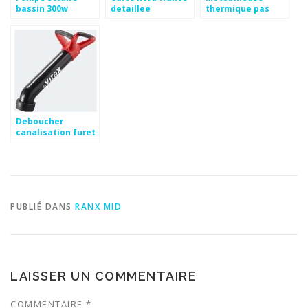
bassin 300w
detaillee
thermique pas
cher occasion
Deboucher
canalisation furet
leroy merlin
PUBLIÉ DANS
RANX MID
LAISSER UN COMMENTAIRE
COMMENTAIRE
*