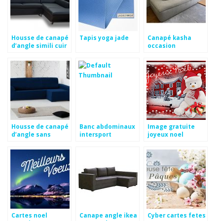
Housse de canapé
Tapis yoga jade
Canapé kasha
d’angle simili cuir
occasion
Housse de canapé
Banc abdominaux
Image gratuite
d’angle sans
intersport
joyeux noel
accoudoir
Cartes noel
Canape angle ikea
Cyber cartes fetes